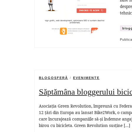
despre
tehnic
blogg
Public
BLOGOSFERĂ
EVENIMENTE
Săptămâna bloggerului bicicli
Asociația Green Revolution, împreună cu Federaț
12 țări din Europa au lansat Bike2Work, o camp
care încurajează companiile să-și îndemne angaja
birou cu bicicleta. Green Revolution susține […]