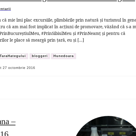
ntarii
 că mie îmi plac excursiile, plimbările prin natură și turismul în gen
tru că am mai fost implicat în acțiuni de promovare, văzând că s-a 
PrinBucureștiulMeu, #PrinSibiulMeu și #PrinNeamț și pentru că
rilor le place să meargă prin țară, eu și […]
TaraHategului
bloggeri
Hunedoara
at
27 octombrie 2016
ana –
016