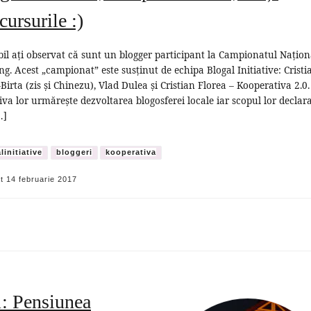
cursurile :)
il ați observat că sunt un blogger participant la Campionatul Națion
ng. Acest „campionat” este susținut de echipa Blogal Initiative: Cristi
Birta (zis și Chinezu), Vlad Dulea și Cristian Florea – Kooperativa 2.0.
tiva lor urmărește dezvoltarea blogosferei locale iar scopul lor declar
…]
linitiative
bloggeri
kooperativa
at
14 februarie 2017
1: Pensiunea