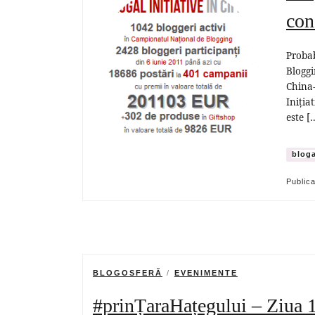
con
Probab
Bloggi
China-
Iniția
este [
bloga
Public
BLOGOSFERĂ
EVENIMENTE
#prinȚaraHațegului – Ziua 