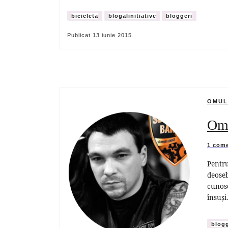
bicicleta
blogalinitiative
bloggeri
Publicat
13 iunie 2015
OMUL
Omu
1 come
Pentru
deoseb
cunosc
însuși
blogg