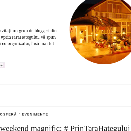
vitați un grup de bloggeri din
i #prinȚaraHațegului. Vă spun
i co-organizator, însă mai tot
is
OSFERĂ
EVENIMENTE
weekend magnific: # PrinTaraHategului