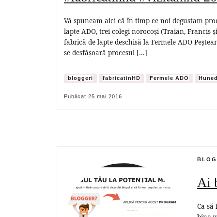
Vă spuneam aici că în timp ce noi degustam produ
lapte ADO, trei colegi norocoși (Traian, Francis ș
fabrică de lapte deschisă la Fermele ADO Pește
se desfășoară procesul […]
bloggeri
fabricatinHD
Fermele ADO
Huned
Publicat
25 mai 2016
BLOG
Ai 
Ca să 
bine m