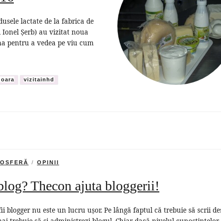
sele lactate de la fabrica de
i Ionel Șerb) au vizitat noua
ana pentru a vedea pe viu cum
oara
vizitainhd
OSFERĂ
OPINII
blog? Thecon ajuta bloggerii!
fii blogger nu este un lucru ușor. Pe lângă faptul că trebuie să scrii des
ai trebuie să și administrezi blogul. Chiar dacă nivelul cunoștințelor