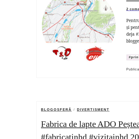
2 come
Pentru
și pen
deja #
blogge
#prin
Public
BLOGOSFERĂ
DIVERTISMENT
Fabrica de lapte ADO Pește
#fabricatinhd #vizitainhd 2