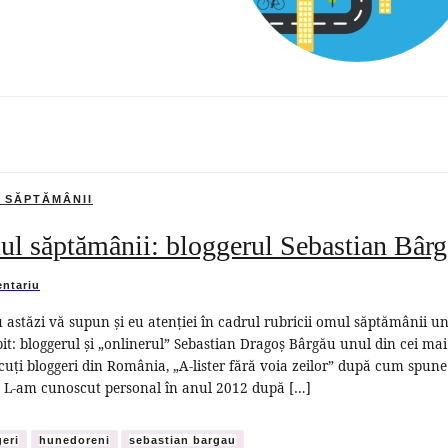
 SĂPTĂMÂNII
l săptămânii: bloggerul Sebastian Bâr
ntariu
 astăzi vă supun și eu atenției în cadrul rubricii omul săptămânii u
it: bloggerul și „onlinerul” Sebastian Dragoș Bârgău unul din cei mai
uți bloggeri din România, „A-lister fără voia zeilor” după cum spune
. L-am cunoscut personal în anul 2012 după […]
eri
hunedoreni
sebastian bargau