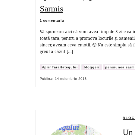
Sarmis
1 comentariu
Vă spuneam aici că vom avea timp de 3 zile ca in
toată țara, pentru a promova locurile și oameni
sincer, aveam ceva emoții. 🙂 Nu este simplu să f
greul a căzut […]
#prinTaraHategului
bloggeri
pensiunea sarm
Publicat
14 noiembrie 2016
BLOG
Un 