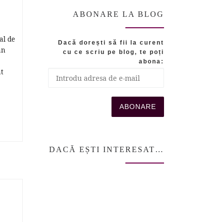
ABONARE LA BLOG
al de
Dacă dorești să fii la curent
an
cu ce scriu pe blog, te poți
abona:
at
DACĂ EȘTI INTERESAT…