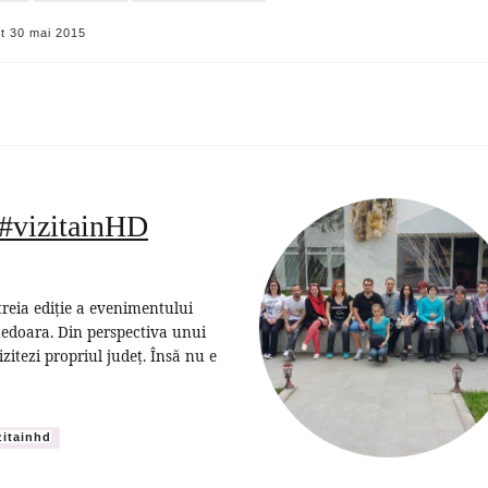
at
30 mai 2015
 #vizitainHD
treia ediție a evenimentului
unedoara. Din perspectiva unui
zitezi propriul județ. Însă nu e
zitainhd