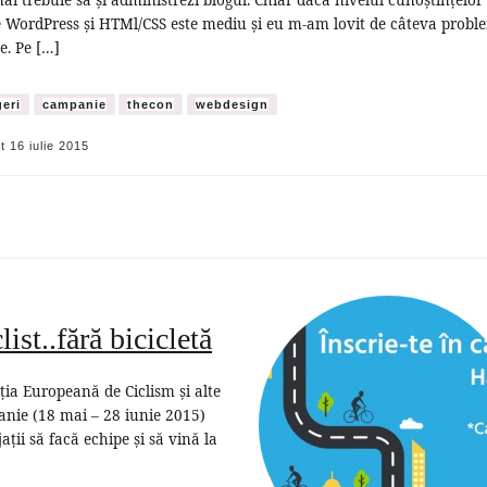
 WordPress și HTMl/CSS este mediu și eu m-am lovit de câteva probl
e. Pe […]
eri
campanie
thecon
webdesign
at
16 iulie 2015
st..fără bicicletă
ia Europeană de Ciclism și alte
anie (18 mai – 28 iunie 2015)
ții să facă echipe și să vină la