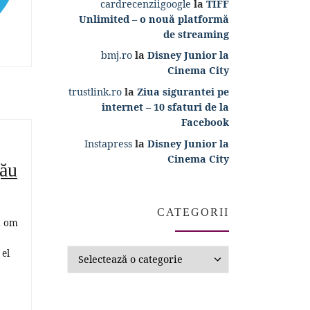
cardrecenziigoogle
la
TIFF
Unlimited – o nouă platformă
de streaming
bmj.ro
la
Disney Junior la
Cinema City
trustlink.ro
la
Ziua sigurantei pe
internet – 10 sfaturi de la
Facebook
Instapress
la
Disney Junior la
Cinema City
gău
CATEGORII
n om
Categorii
 el