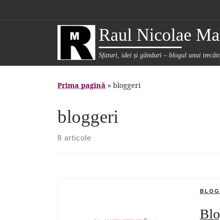
Sari la conținut
Raul Nicolae Mal
Sfaturi, idei și gânduri – blogul unui trecă
Prima pagină
»
bloggeri
bloggeri
8 articole
BLOG
Blo