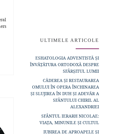
eral
mers
ULTIMELE ARTICOLE
ESHATOLOGIA ADVENTISTĂ ȘI
ÎNVĂȚĂTURA ORTODOXĂ DESPRE
SFÂRȘITUL LUMII
CĂDEREA ȘI RESTAURAREA
OMULUI ÎN OPERA ÎNCHINAREA
ȘI SLUJIREA ÎN DUH ȘI ADEVĂR A
SFÂNTULUI CHIRIL AL
ALEXANDRIEI
SFÂNTUL IERARH NICOLAE:
VIAȚA, MINUNILE ȘI CULTUL
IUBIREA DE APROAPELE ȘI