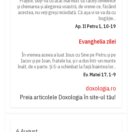
Fraților, siliți-vă cu atât mai mult să faceți temeinice
și chemarea și alegerea voastră, de vreme ce, făcând
acestea, nu veți greși niciodată. Că așa vi se va da cu
bogăție...
Ap. II Petru 1, 10-19
Evanghelia zilei
În vremea aceea a luat Iisus cu Sine pe Petru și pe
Iacov și pe Ioan, fratele lui, și i-a dus într-un munte
înalt, de o parte. Și S-a schimbat la față înaintea lor...
Ev. Matei 17, 1-9
doxologia.ro
Preia articolele Doxologia în site-ul tău!
6 August