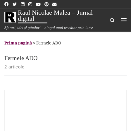
Sari la conținut
Raul Nicolae Malea – Jurnal
digital
Search
Me
Sfaturi, idei și gânduri – blogul unui trecător prin lume
Prima pagină
»
Fermele ADO
Fermele ADO
2 articole