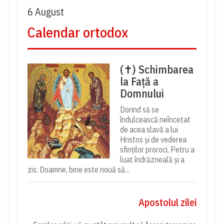
6 August
Calendar ortodox
(✝) Schimbarea
la Față a
Domnului
Dorind să se
îndulcească neîncetat
de acea slavă a lui
Hristos și de vederea
sfinților proroci, Petru a
luat îndrăzneală și a
zis: Doamne, bine este nouă să...
Apostolul zilei