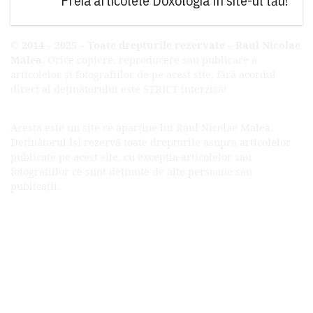
Preia articolele Doxologia în site-ul tău!
© 2014 – 2025 – Toate drepturile rezervate – Raul Nicolae
Malea.
Orice copiere, reproducere sau publicare a
articolelor și fotografiilor de pe acest site, fără acordul
direct al deținătorului este STRICT interzisă!
Acesta este un site ce aparține lui Raul Nicolae Malea.
Deținătorul își rezervă toate drepturile asupra articolelor
publicate pe acest site, cu excepția articolelor sau
fotografiilor ce sunt deținute de alte persoane sau
publicații.
Prima pagină
Disclaimer
Politica de confidențialitate
Politica privind cookie
Contact
Politică cookie-uri (UE)
Politică cookie-uri (Regatul Unit)