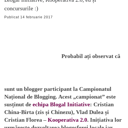
concursurile :)
Publicat
14 februarie 2017
Probabil ați observat că
sunt un
blogger participant
la Campionatul
Național de Blogging. Acest „campionat” este
susținut de
echipa
Blogal Initiative
: Cristian
China-Birta (zis și Chinezu), Vlad Dulea și
Cristian Florea –
Kooperativa 2.0
. Inițiativa lor
urmărește dezvoltarea blogosferei locale iar