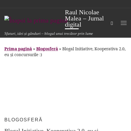
Sari la conținut
Raul Nicolae
Malea – Jurnal
Search
digital
Me
Sfaturi, idei și gânduri – blogul unui trecător prin lume
Prima pagină
»
Blogosferă
»
Blogal Initiative, Kooperativa 2.0,
eu și concursurile :)
BLOGOSFERĂ
Blogal Initiative, Kooperativa 2.0, eu și