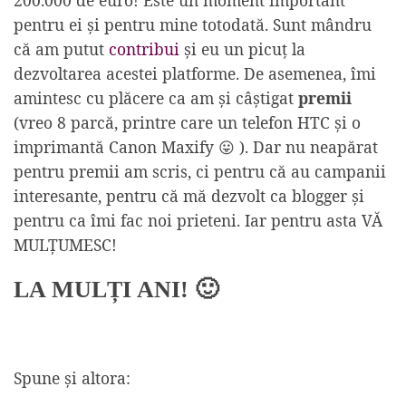
200.000 de euro! Este un moment important
pentru ei și pentru mine totodată. Sunt mândru
că am putut
contribui
și eu un picuț la
dezvoltarea acestei platforme. De asemenea, îmi
amintesc cu plăcere ca am și câștigat
premii
(vreo 8 parcă, printre care un telefon HTC și o
imprimantă Canon Maxify 😛 ). Dar nu neapărat
pentru premii am scris, ci pentru că au campanii
interesante, pentru că mă dezvolt ca blogger și
pentru ca îmi fac noi prieteni. Iar pentru asta VĂ
MULȚUMESC!
LA MULȚI ANI! 🙂
Spune și altora: