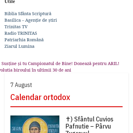
Utile
Biblia Sfânta Scriptură
Basilica – Agenție de știri
Trinitas TV
Radio TRINITAS
Patriarhia Română
Ziarul Lumina
ticolul anterior
Înap
Susține și tu Campionatul de Bine! Donează pentru ARIL!
Navigare în articole
ticolul următor
olutia biroului în ultimii 30 de ani
7 August
Calendar ortodox
✝) Sfântul Cuvios
Pafnutie – Pârvu