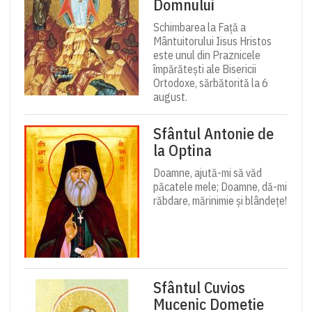
Domnului
Schimbarea la Față a
Mântuitorului Iisus Hristos
este unul din Praznicele
împărătești ale Bisericii
Ortodoxe, sărbătorită la 6
august.
Sfântul Antonie de
la Optina
Doamne, ajută-mi să văd
păcatele mele; Doamne, dă-mi
răbdare, mărinimie şi blândeţe!
Sfântul Cuvios
Mucenic Dometie