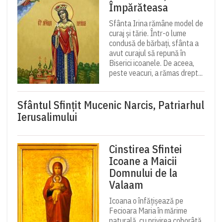
Împărăteasa
Sfânta Irina rămâne model de
curaj și tărie. Într-o lume
condusă de bărbați, sfânta a
avut curajul să repună în
Biserici icoanele. De aceea,
peste veacuri, a rămas drept...
Sfântul Sfinţit Mucenic Narcis, Patriarhul
Ierusalimului
Cinstirea Sfintei
Icoane a Maicii
Domnului de la
Valaam
Icoana o înfățișează pe
Fecioara Maria în mărime
naturală, cu privirea coborâtă,