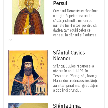
Persul
Cuviosul Dometie intrând într-
o peșteră, petrecea acolo
săvârșind multe minuni cu
numele lui Hristos, pentru că
dădea tămăduiri celor ce
veneau la dânsul și îi aducea
de...
Sfântul Cuvios
Nicanor
Sfântul Cuvios Nicanor s-a
născut în anul 1491, în
Tesalonic. Părinții săi, Ioan și
Maria, doi credincioși înstăriți,
au întâmpinat mari greutăți în
a dobândi prunci....
Sfânta Irina,