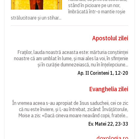
stând în picioare pe un nor,
îmbrăcată într-o mantie roșie
strălucitoare și un stihar...
Apostolul zilei
Fraților, lauda noastră aceasta este: mărturia conștiinței
noastre că am umblat în lume, și mai ales la voi, în sfințenie
și în curăție dumnezeiască, nu în înțelepciune...
Ap. II Corinteni 1, 12-20
Evanghelia zilei
În vremea aceea s-au apropiat de Iisus saducheii, cei ce zic
că nu este înviere, și L-au întrebat, zicând: Învățătorule,
Moise a zis: «Dacă cineva moare neavând copii, fratele...
Ev. Matei 22, 23-33
doxologia.ro