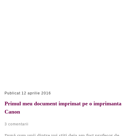
Publicat
12 aprilie 2016
Primul meu document imprimat pe o imprimanta
Canon
3 comentarii
După cum unii dintre voi știți deja am fost profesor de