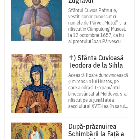
Zugravul
Sfântul Cuvios Pafnutie,
vestit iconar cunoscut cu
numele de Pârvu „Mutul”, s-a
născut în Câmpulung Muscel,
la 12 octombrie 1657, ca fiu
al preotului Ioan Pârvescu...
✝) Sfânta Cuvioasă
Teodora de la Sihla
Această floare duhovnicească
și mireasă a lui Hristos, pe
care a odrăslit-o pământul
binecuvântat al Moldovei, s-a
născut pe la jumătatea
secolului al XVII-lea, în satul...
După-prăznuirea
Schimbării la Față a