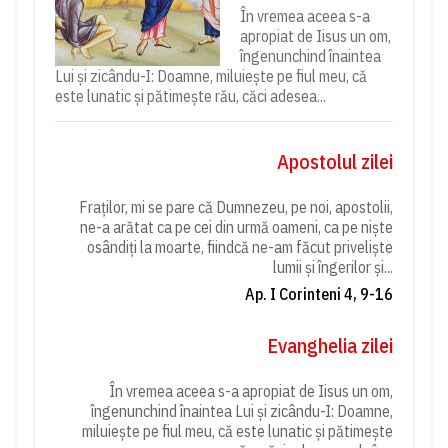
În vremea aceea s-a
apropiat de Iisus un om,
îngenunchind înaintea
Lui și zicându-I: Doamne, miluiește pe fiul meu, că
este lunatic și pătimește rău, căci adesea...
Apostolul zilei
Fraților, mi se pare că Dumnezeu, pe noi, apostolii,
ne-a arătat ca pe cei din urmă oameni, ca pe niște
osândiți la moarte, fiindcă ne-am făcut priveliște
lumii și îngerilor și...
Ap. I Corinteni 4, 9-16
Evanghelia zilei
În vremea aceea s-a apropiat de Iisus un om,
îngenunchind înaintea Lui și zicându-I: Doamne,
miluiește pe fiul meu, că este lunatic și pătimește