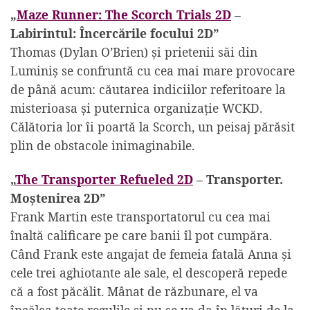
„
Maze Runner: The Scorch Trials 2D
–
Labirintul: Încercările focului 2D”
Thomas (Dylan O’Brien) și prietenii săi din
Luminiș se confruntă cu cea mai mare provocare
de până acum: căutarea indiciilor referitoare la
misterioasa și puternica organizație WCKD.
Călătoria lor îi poartă la Scorch, un peisaj părăsit
plin de obstacole inimaginabile.
„
The Transporter Refueled 2D
– Transporter.
Moștenirea 2D”
Frank Martin este transportatorul cu cea mai
înaltă calificare pe care banii îl pot cumpăra.
Când Frank este angajat de femeia fatală Anna și
cele trei aghiotante ale sale, el descoperă repede
că a fost păcălit. Mânat de răzbunare, el va
încălca toate regulile și nu se va da în lături de la