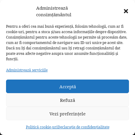
Canon de rugăciune către Sfântul
Administrează
consimțământul
Apostol Matia
Pentru a oferi cea mai bună experiență, folosim tehnologii, cum ar fi
Rugăciune de mulţumire către Maica
cookie-uri, pentru a stoca și/sau accesa informațiile despre dispozitive.
Consimțământul pentru aceste tehnologii ne permite să procesăm date,
Domnului
cum ar fi comportamentul de navigare sau ID-uri unice pe acest site.
Dacă nu îți dai consimțământul sau îți retragi consimțământul dat
Rugăciune de mulțumire pentru
poate avea afecte negative asupra unor anumite funcționalități și
funcții.
binefacerile primite de la Dumnezeu
Administrează serviciile
doxologia.ro
Acceptă
Preia articolele Doxologia în site-ul tău!
Refuză
Vezi preferințele
Politică cookie-uri
Declarație de confidențialitate
© 2014 – 2025 – Toate drepturile rezervate – Raul