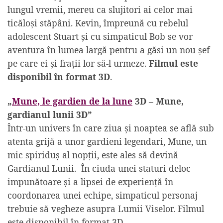
lungul vremii, mereu ca slujitori ai celor mai
ticăloși stăpâni. Kevin, împreună cu rebelul
adolescent Stuart și cu simpaticul Bob se vor
aventura în lumea largă pentru a găsi un nou șef
pe care ei și frații lor să-l urmeze.
Filmul este
disponibil în format 3D
.
„
Mune, le gardien de la lune
3D – Mune,
gardianul lunii 3D”
Într-un univers în care ziua şi noaptea se află sub
atenta grijă a unor gardieni legendari, Mune, un
mic spiriduș al nopții, este ales să devină
Gardianul Lunii. În ciuda unei staturi deloc
impunătoare și a lipsei de experiență în
coordonarea unei echipe, simpaticul personaj
trebuie să vegheze asupra Lumii Viselor. Filmul
este disponibil în format 3D.