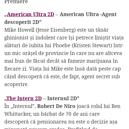
Premiere
„
American Ultra 2D
– American Ultra -Agent
descoperit 2D”
Mike Howell (Jesse Eisenberg) este un tânăr
ghinionist și indolent care își petrece liniștit viața
alături de iubita lui Phoebe (Kristen Stewart) într-
un mic orășel de provincie în care nu are altceva
mai bun de făcut decât să fumeze marijuana în
fiecare zi. Viața lui Mike este însă dată peste cap
când descoperă că este, de fapt, agent secret sub
acoperire.
„
The Intern 2D
– Internul 2D”
În „Internul”,
Robert De Niro
joacă rolul lui Ben
Whittacker, un bărbat de 70 de ani care
descoperă că pensionarea nu este o decizie așa