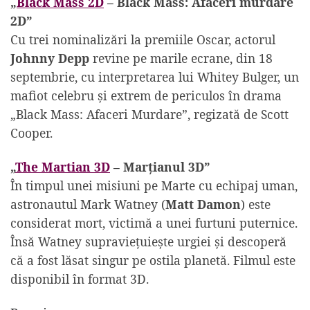
„
Black Mass 2D
– Black Mass: Afaceri murdare
2D”
Cu trei nominalizări la premiile Oscar, actorul
Johnny Depp
revine pe marile ecrane, din 18
septembrie, cu interpretarea lui Whitey Bulger, un
mafiot celebru și extrem de periculos în drama
„Black Mass: Afaceri Murdare”, regizată de Scott
Cooper.
„
The Martian 3D
– Marțianul 3D”
În timpul unei misiuni pe Marte cu echipaj uman,
astronautul Mark Watney (
Matt Damon
) este
considerat mort, victimă a unei furtuni puternice.
Însă Watney supraviețuiește urgiei și descoperă
că a fost lăsat singur pe ostila planetă. Filmul este
disponibil în format 3D.