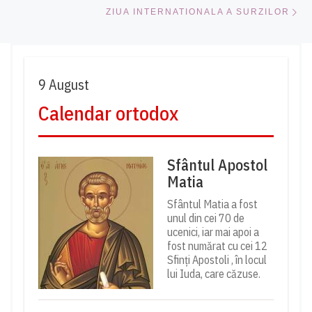
Ar
ZIUA INTERNATIONALA A SURZILOR
9 August
Calendar ortodox
Sfântul Apostol
Matia
Sfântul Matia a fost
unul din cei 70 de
ucenici, iar mai apoi a
fost numărat cu cei 12
Sfinți Apostoli , în locul
lui Iuda, care căzuse.