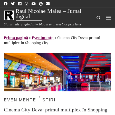
Sari la conținut
Raul Nicolae Malea – Jurnal
digital
Search
Me
Sfaturi, idei și gânduri – blogul unui trecător prin lume
Prima pagină
»
Evenimente
»
Cinema City Deva: primul
multiplex în Shopping City
EVENIMENTE
STIRI
Cinema City Deva: primul multiplex în Shopping