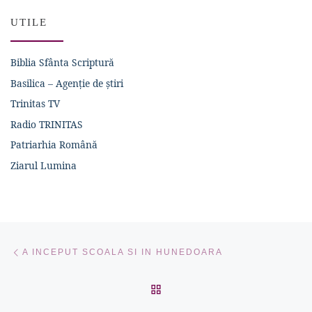
UTILE
Biblia Sfânta Scriptură
Basilica – Agenție de știri
Trinitas TV
Radio TRINITAS
Patriarhia Română
Ziarul Lumina
Navigare în articole
Articolul anterior
A INCEPUT SCOALA SI IN HUNEDOARA
ÎNAPOI LA LISTA CU ART