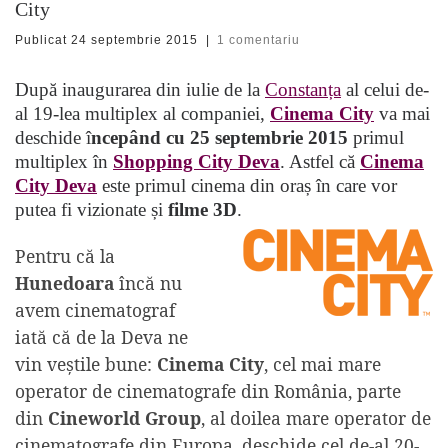
City
Publicat
24 septembrie 2015
|
1 comentariu
După inaugurarea din iulie de la
Constanța
al celui de-
al 19-lea multiplex al companiei,
Cinema City
va mai
deschide î
ncepând cu 25 septembrie 2015
primul
multiplex în
Shopping City Deva
. Astfel că
Cinema
City Deva
este primul cinema din oraș în care vor
putea fi vizionate și
filme 3D
.
Pentru că la
Hunedoara
încă nu
avem cinematograf
iată că de la Deva ne
vin veștile bune:
Cinema City
, cel mai mare
operator de cinematografe din România, parte
din
Cineworld Group
, al doilea mare operator de
cinematografe din Europa, deschide cel de-al 20-