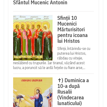
Sfântul Mucenic Antonin
Sfinții 10
Mucenici
Mărturisitori
pentru icoana
lui Hristos
Sfinții, întărindu-se cu
puterea lui Hristos,
răbdau cu vitejie,
neslăbind cu trupurile. Iar tiranul, văzând acest
lucru, a poruncit să le ardă fețele cu fiare arse,...
✝) Duminica a
10-a după
Rusalii
(Vindecarea
lunaticului)