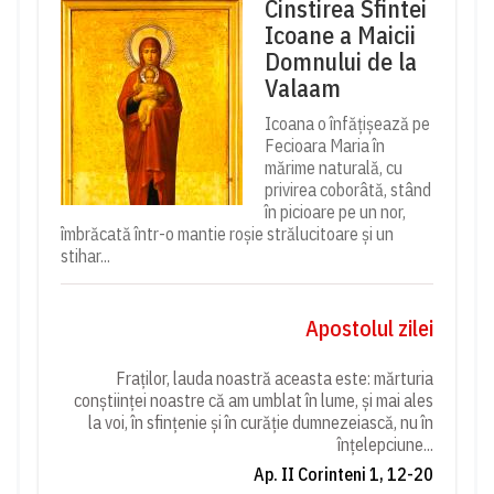
Cinstirea Sfintei
Icoane a Maicii
Domnului de la
Valaam
Icoana o înfățișează pe
Fecioara Maria în
mărime naturală, cu
privirea coborâtă, stând
în picioare pe un nor,
îmbrăcată într-o mantie roșie strălucitoare și un
stihar...
Apostolul zilei
Fraților, lauda noastră aceasta este: mărturia
conștiinței noastre că am umblat în lume, și mai ales
la voi, în sfințenie și în curăție dumnezeiască, nu în
înțelepciune...
Ap. II Corinteni 1, 12-20