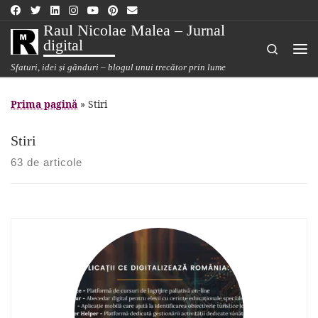
Sari la conținut
Raul Nicolae Malea – Jurnal
digital
Search
Me
Sfaturi, idei și gânduri – blogul unui trecător prin lume
Prima pagină
»
Stiri
Stiri
63 de articole