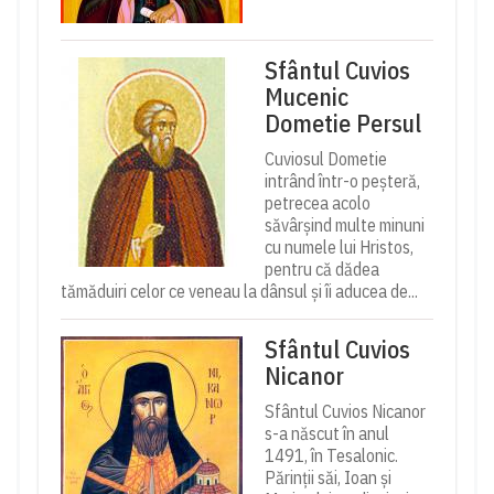
Sfântul Cuvios
Mucenic
Dometie Persul
Cuviosul Dometie
intrând într-o peșteră,
petrecea acolo
săvârșind multe minuni
cu numele lui Hristos,
pentru că dădea
tămăduiri celor ce veneau la dânsul și îi aducea de...
Sfântul Cuvios
Nicanor
Sfântul Cuvios Nicanor
s-a născut în anul
1491, în Tesalonic.
Părinții săi, Ioan și