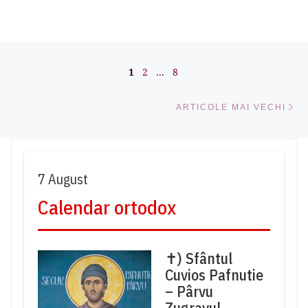
Navigare în articole
1
2
…
8
Ar
ARTICOLE MAI VECHI
7 August
Calendar ortodox
✝) Sfântul
Cuvios Pafnutie
– Pârvu
Zugravul