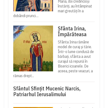
Maria, doi credincioși
înstăriți, au întâmpinat
mari greutăți în a
dobândi prunci....
Sfânta Irina,
Împărăteasa
Sfânta Irina rămâne
model de curaj și tărie.
Într-o lume condusă de
bărbați, sfânta a avut
curajul să repună în
Biserici icoanele. De
aceea, peste veacuri, a
rămas drept...
Sfântul Sfinţit Mucenic Narcis,
Patriarhul Ierusalimului