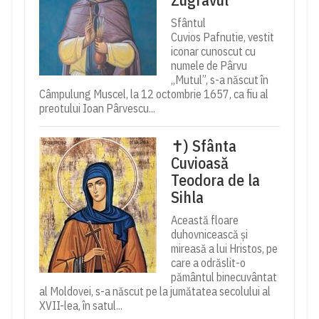
Sfântul
Cuvios Pafnutie, vestit
iconar cunoscut cu
numele de Pârvu
„Mutul”, s-a născut în
Câmpulung Muscel, la 12 octombrie 1657, ca fiu al
preotului Ioan Pârvescu...
✝) Sfânta
Cuvioasă
Teodora de la
Sihla
Această floare
duhovnicească și
mireasă a lui Hristos, pe
care a odrăslit-o
pământul binecuvântat
al Moldovei, s-a născut pe la jumătatea secolului al
XVII-lea, în satul...