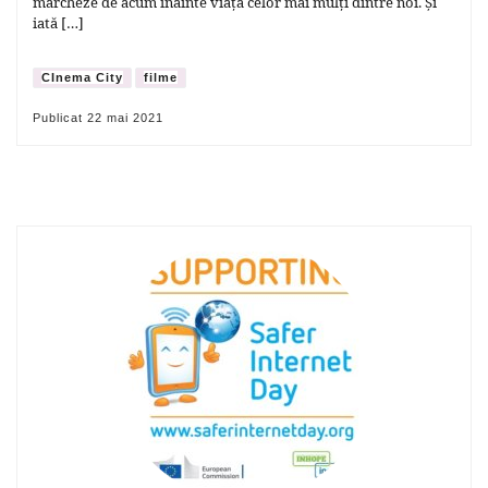
marcheze de acum înainte viața celor mai mulți dintre noi. Și
iată […]
CInema City
filme
Publicat
22 mai 2021