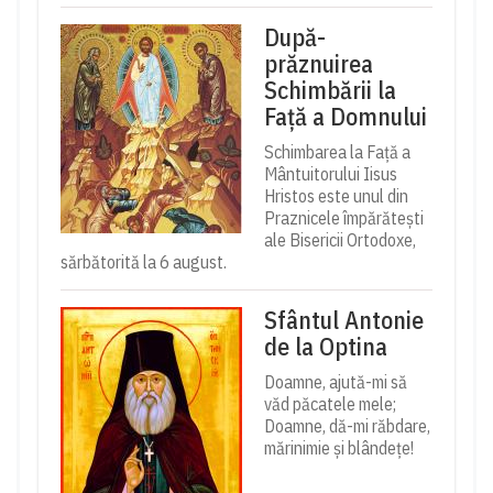
După-
prăznuirea
Schimbării la
Față a Domnului
Schimbarea la Față a
Mântuitorului Iisus
Hristos este unul din
Praznicele împărătești
ale Bisericii Ortodoxe,
sărbătorită la 6 august.
Sfântul Antonie
de la Optina
Doamne, ajută-mi să
văd păcatele mele;
Doamne, dă-mi răbdare,
mărinimie şi blândeţe!