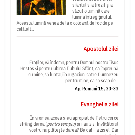
sfântul s-a trezit și a
văzut o lumină care
lumina întreg ținutul.
Aceasta lumină venea de la o coloană de foc de pe
celălalt...
Apostolul zilei
Fraților, vă îndemn, pentru Domnul nostru Iisus
Hristos și pentru iubirea Duhului Sfânt, ca împreună
cu mine, să luptați în rugăciuni către Dumnezeu
pentru mine, ca să scap de...
Ap. Romani 15, 30-33
Evanghelia zilei
În vremea aceea s-au apropiat de Petru cei ce
strâng darea (
pentru templu
) și i-au zis: Învățătorul
vostru nu plătește darea? Ba da! – a zis el. Dar