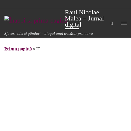
Sari la conținut
Raul Nicolae
Malea – Jurnal
Search
digital
Me
Sfaturi, idei și gânduri – blogul unui trecător prin lume
Prima pagină
»
IT