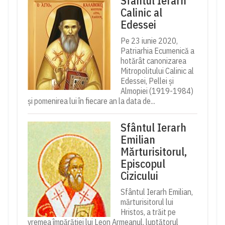
Sfântul Ierarh
Calinic al
Edessei
Pe 23 iunie 2020,
Patriarhia Ecumenică a
hotărât canonizarea
Mitropolitului Calinic al
Edessei, Pellei și
Almopiei (1919-1984)
și pomenirea lui în fiecare an la data de...
Sfântul Ierarh
Emilian
Mărturisitorul,
Episcopul
Cizicului
Sfântul Ierarh Emilian,
mărturisitorul lui
Hristos, a trăit pe
vremea împărăției lui Leon Armeanul, luptătorul