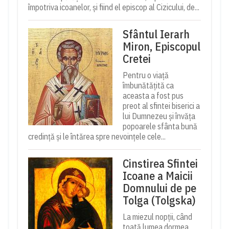
împotriva icoanelor, și fiind el episcop al Cizicului, de...
Sfântul Ierarh
Miron, Episcopul
Cretei
Pentru o viață
îmbunătățită ca
aceasta a fost pus
preot al sfintei biserici a
lui Dumnezeu și învăța
popoarele sfânta bună
credință și le întărea spre nevoințele cele...
Cinstirea Sfintei
Icoane a Maicii
Domnului de pe
Tolga (Tolgska)
La miezul nopții, când
toată lumea dormea,