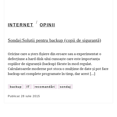
INTERNET
OPINII
Sondaj:Soluții pentru backup (copii de siguranță)
Oricine care a șters fișiere din eroare sau a experimentat o
defecțiune a hard disk-ului cunoaște care este importanța
copiilor de siguranță (backup) făcute în mod regulat.
Calculatoarele moderne pot stoca o mulțime de date și pot face
backup-uri complete programate în timp, dar acest […]
backup
IT
recomandări
sondaj
Publicat
28 iulie 2015