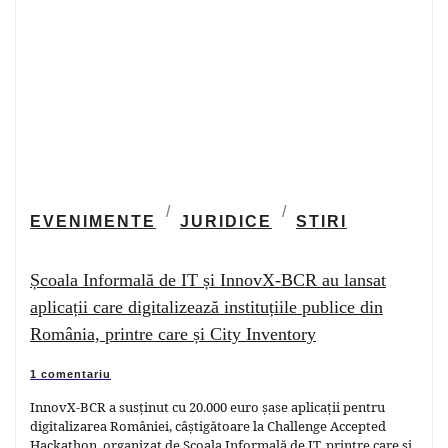
EVENIMENTE
JURIDICE
STIRI
Școala Informală de IT și InnovX-BCR au lansat
aplicații care digitalizează instituțiile publice din
România, printre care și City Inventory
1 comentariu
InnovX-BCR a susținut cu 20.000 euro șase aplicații pentru
digitalizarea României, câștigătoare la Challenge Accepted
Hackathon, organizat de Școala Informală de IT, printre care și