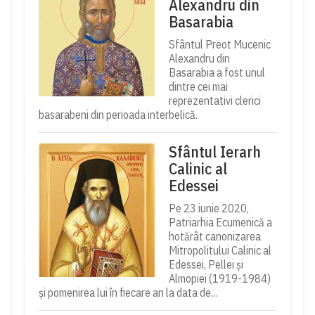
Alexandru din
Basarabia
Sfântul Preot Mucenic
Alexandru din
Basarabia a fost unul
dintre cei mai
reprezentativi clerici
basarabeni din perioada interbelică.
Sfântul Ierarh
Calinic al
Edessei
Pe 23 iunie 2020,
Patriarhia Ecumenică a
hotărât canonizarea
Mitropolitului Calinic al
Edessei, Pellei și
Almopiei (1919-1984)
și pomenirea lui în fiecare an la data de...