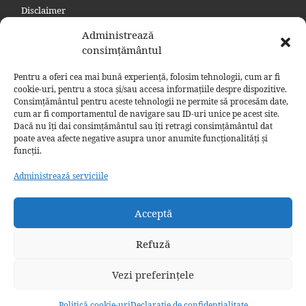
Disclaimer
Politica de confidențialitate
Administrează
Politica privind cookie
consimțământul
Contact
Pentru a oferi cea mai bună experiență, folosim tehnologii, cum ar fi
Politică cookie-uri (UE)
cookie-uri, pentru a stoca și/sau accesa informațiile despre dispozitive.
Consimțământul pentru aceste tehnologii ne permite să procesăm date,
Politică cookie-uri (Regatul Unit)
cum ar fi comportamentul de navigare sau ID-uri unice pe acest site.
Dacă nu îți dai consimțământul sau îți retragi consimțământul dat
poate avea afecte negative asupra unor anumite funcționalități și
funcții.
Administrează serviciile
Acceptă
© 2026
Raul Nicolae Malea - Jurnal digital
– Toate
Refuză
drepturile sunt rezervate.
Propulsată de
WP
– Proiectat cu
Temă Customizr
Vezi preferințele
Politică cookie-uri
Declarație de confidențialitate