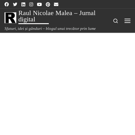
Sari la conținut
Raul Nicolae Malea – Jurnal
digital
Search
Me
Sfaturi, idei și gânduri – blogul unui trecător prin lume