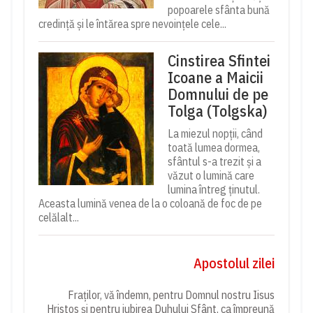
popoarele sfânta bună
credință și le întărea spre nevoințele cele...
Cinstirea Sfintei
Icoane a Maicii
Domnului de pe
Tolga (Tolgska)
La miezul nopții, când
toată lumea dormea,
sfântul s-a trezit și a
văzut o lumină care
lumina întreg ținutul.
Aceasta lumină venea de la o coloană de foc de pe
celălalt...
Apostolul zilei
Fraților, vă îndemn, pentru Domnul nostru Iisus
Hristos și pentru iubirea Duhului Sfânt, ca împreună