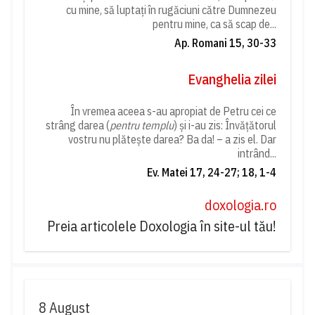
cu mine, să luptați în rugăciuni către Dumnezeu
pentru mine, ca să scap de...
Ap. Romani 15, 30-33
Evanghelia zilei
În vremea aceea s-au apropiat de Petru cei ce
strâng darea (
pentru templu
) și i-au zis: Învățătorul
vostru nu plătește darea? Ba da! – a zis el. Dar
intrând...
Ev. Matei 17, 24-27; 18, 1-4
doxologia.ro
Preia articolele Doxologia în site-ul tău!
8 August