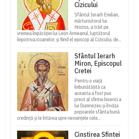
Cizicului
Sfântul Ierarh Emilian,
mărturisitorul lui
Hristos, a trăit pe
vremea împărăției lui Leon Armeanul, luptătorul
împotriva icoanelor, și fiind el episcop al Cizicului, de...
Sfântul Ierarh
Miron, Episcopul
Cretei
Pentru o viață
îmbunătățită ca
aceasta a fost pus
preot al sfintei biserici a
lui Dumnezeu și învăța
popoarele sfânta bună
credință și le întărea spre nevoințele cele...
Cinstirea Sfintei