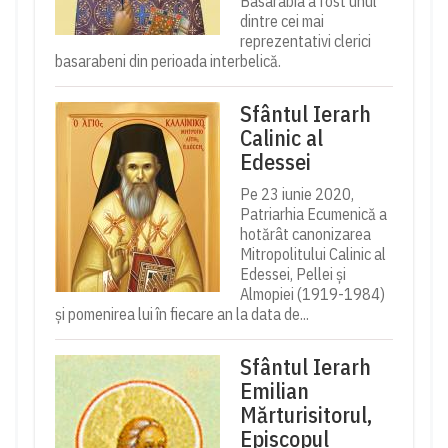
Basarabia a fost unul
dintre cei mai
reprezentativi clerici
basarabeni din perioada interbelică.
Sfântul Ierarh
Calinic al
Edessei
Pe 23 iunie 2020,
Patriarhia Ecumenică a
hotărât canonizarea
Mitropolitului Calinic al
Edessei, Pellei și
Almopiei (1919-1984)
și pomenirea lui în fiecare an la data de...
Sfântul Ierarh
Emilian
Mărturisitorul,
Episcopul