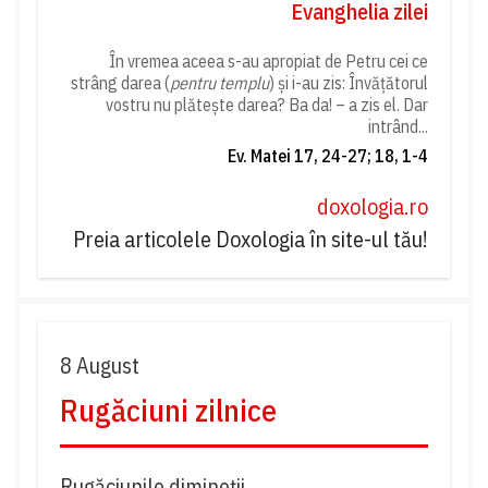
Evanghelia zilei
În vremea aceea s-au apropiat de Petru cei ce
strâng darea (
pentru templu
) și i-au zis: Învățătorul
vostru nu plătește darea? Ba da! – a zis el. Dar
intrând...
Ev. Matei 17, 24-27; 18, 1-4
doxologia.ro
Preia articolele Doxologia în site-ul tău!
8 August
Rugăciuni zilnice
Rugăciunile dimineții