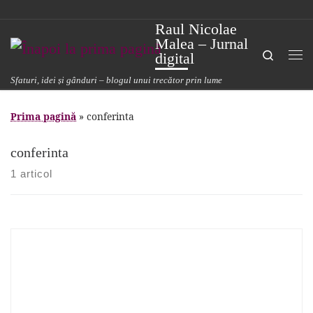
Sari la conținut
Raul Nicolae
Malea – Jurnal
Search
digital
Me
Sfaturi, idei și gânduri – blogul unui trecător prin lume
Prima pagină
»
conferinta
conferinta
1 articol