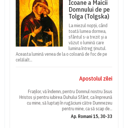
Icoane a Maicii
Domnului de pe
Tolga (Tolgska)
La miezul nopții, când
toată lumea dormea,
sfântul s-a trezit și a
văzut o lumină care
lumina întreg ținutul.
Aceasta lumină venea de la o coloană de foc de pe
celălalt...
Apostolul zilei
Fraților, vă îndemn, pentru Domnul nostru Iisus
Hristos și pentru iubirea Duhului Sfânt, ca împreună
cu mine, să luptați în rugăciuni către Dumnezeu
pentru mine, ca să scap de...
Ap. Romani 15, 30-33