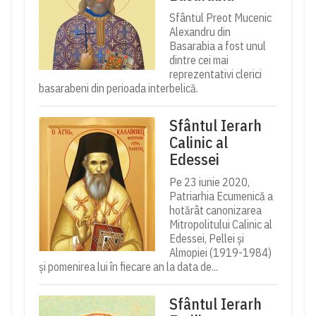
Sfântul Preot Mucenic
Alexandru din
Basarabia a fost unul
dintre cei mai
reprezentativi clerici
basarabeni din perioada interbelică.
Sfântul Ierarh
Calinic al
Edessei
Pe 23 iunie 2020,
Patriarhia Ecumenică a
hotărât canonizarea
Mitropolitului Calinic al
Edessei, Pellei și
Almopiei (1919-1984)
și pomenirea lui în fiecare an la data de...
Sfântul Ierarh