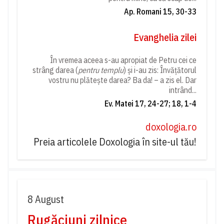
Ap. Romani 15, 30-33
Evanghelia zilei
În vremea aceea s-au apropiat de Petru cei ce
strâng darea (
pentru templu
) și i-au zis: Învățătorul
vostru nu plătește darea? Ba da! – a zis el. Dar
intrând...
Ev. Matei 17, 24-27; 18, 1-4
doxologia.ro
Preia articolele Doxologia în site-ul tău!
8 August
Rugăciuni zilnice