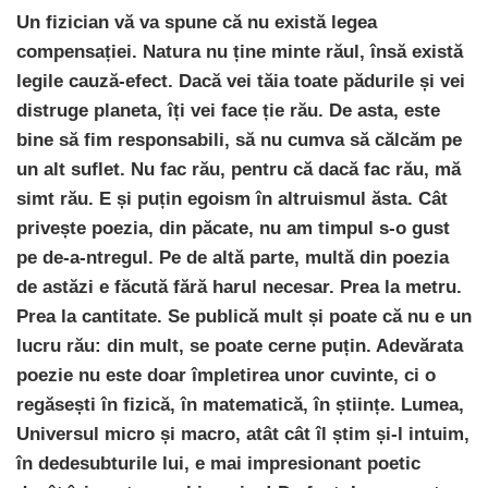
Un fizician vă va spune că nu există legea
compensației. Natura nu ține minte răul, însă există
legile cauză-efect. Dacă vei tăia toate pădurile și vei
distruge planeta, îți vei face ție rău. De asta, este
bine să fim responsabili, să nu cumva să călcăm pe
un alt suflet. Nu fac rău, pentru că dacă fac rău, mă
simt rău. E și puțin egoism în altruismul ăsta. Cât
privește poezia, din păcate, nu am timpul s-o gust
pe de-a-ntregul. Pe de altă parte, multă din poezia
de astăzi e făcută fără harul necesar. Prea la metru.
Prea la cantitate. Se publică mult și poate că nu e un
lucru rău: din mult, se poate cerne puțin. Adevărata
poezie nu este doar împletirea unor cuvinte, ci o
regăsești în fizică, în matematică, în științe. Lumea,
Universul micro și macro, atât cât îl știm și-l intuim,
în dedesubturile lui, e mai impresionant poetic