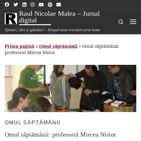
Sari la conținut
Raul Nicolae Malea – Jurnal
digital
Search
Me
Sfaturi, idei și gânduri – blogul unui trecător prin lume
Prima pagină
»
Omul săptămânii
»
Omul săptămânii:
profesorul Mircea Nistor
OMUL SĂPTĂMÂNII
Omul săptămânii: profesorul Mircea Nistor