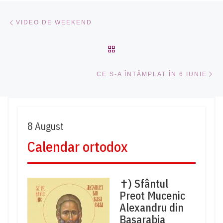
Navigare în articole
Articolul anterior
VIDEO DE WEEKEND
ÎNAPOI LA LISTA CU ART
Ar
CE S-A ÎNTÂMPLAT ÎN 6 IUNIE
8 August
Calendar ortodox
✝) Sfântul
Preot Mucenic
Alexandru din
Basarabia