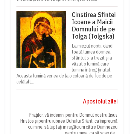
Cinstirea Sfintei
Icoane a Maicii
Domnului de pe
Tolga (Tolgska)
La miezul nopții, când
toată lumea dormea,
sfântul s-a trezit și a
văzut o lumină care
lumina întreg ținutul.
Aceasta lumină venea de la o coloană de foc de pe
celălalt...
Apostolul zilei
Fraților, vă îndemn, pentru Domnul nostru Iisus
Hristos și pentru iubirea Duhului Sfânt, ca împreună
cu mine, să luptați în rugăciuni către Dumnezeu
pentru mine, ca să scap de...