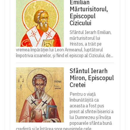
Emilian
Mărturisitorul,
Episcopul
Cizicului
Sfântul Ierarh Emilian,
mărturisitorul lui
Hristos, a trăit pe
vremea împărăției lui Leon Armeanul, luptătorul
împotriva icoanelor, și fiind el episcop al Cizicului, de...
Sfântul Ierarh
Miron, Episcopul
Cretei
Pentru o viață
îmbunătățită ca
aceasta a fost pus
preot al sfintei biserici a
lui Dumnezeu și învăța
popoarele sfânta bună
credință și le întărea spre nevoințele cele...