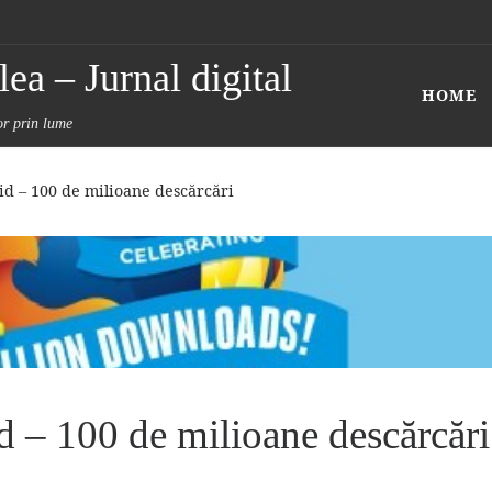
ea – Jurnal digital
HOME
tor prin lume
id – 100 de milioane descărcări
d – 100 de milioane descărcări