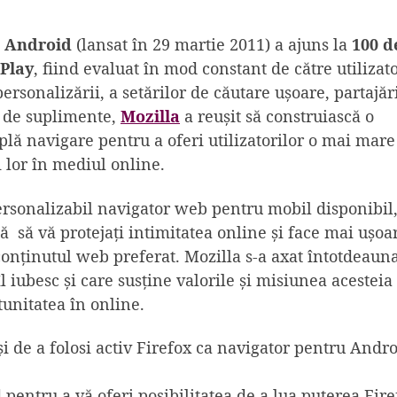
u Android
(lansat în 29 martie 2011) a ajuns la
100 d
Play
, fiind evaluat în mod constant de către utilizato
ersonalizării, a setărilor de căutare ușoare, partajăr
ui de suplimente,
Mozilla
a reușit să construiască o
plă navigare pentru a oferi utilizatorilor o mai mare
ii lor în mediul online.
ersonalizabil navigator web pentru mobil disponibil,
ă să vă protejați intimitatea online și face mai ușoar
onținutul web preferat. Mozilla s-a axat întotdeaun
 iubesc și care susține valorile și misiunea acesteia
unitatea în online.
și de a folosi activ Firefox ca navigator pentru Andro
pentru a vă oferi posibilitatea de a lua puterea Fire