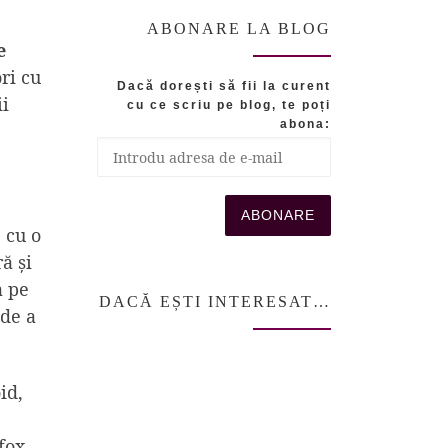
ABONARE LA BLOG
e
ri cu
Dacă dorești să fii la curent
ii
cu ce scriu pe blog, te poți
abona:
 cu o
ă și
a pe
DACĂ EȘTI INTERESAT…
 de a
id,
fox