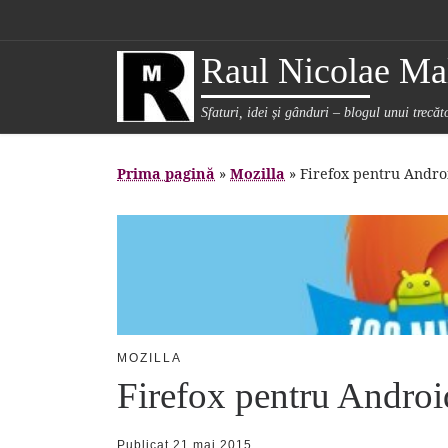
Sari la conținut
Raul Nicolae Mal
Sfaturi, idei și gânduri – blogul unui trecă
Prima pagină
»
Mozilla
»
Firefox pentru Andro
MOZILLA
Firefox pentru Androi
Publicat
21 mai 2015