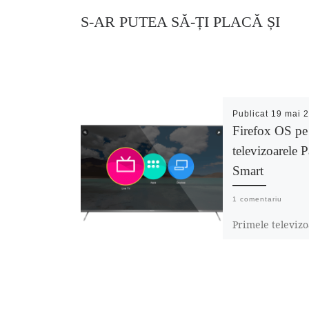
S-AR PUTEA SĂ-ȚI PLACĂ ȘI
Publicat
19 mai 
Firefox OS pe
televizoarele 
Smart
1 comentariu
Primele televiz
inteligente Pana
Firefox OS sunt
disponibile deja
vânzare în Euro
următoarele cât