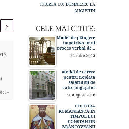
IUBIREA LUI DUMNEZEU LA
AUGUSTIN
CELE MAI CITITE:
Model de plângere
împotriva unui
proces verbal de…
Publicat
4 iunie 2015
015
Mozilla Firefox 38.0.5
24 iulie 2015
a fost lansat
Model de cerere
1 comentariu
pentru neplata
ai
salariului de
Mozilla a lansat o nouă
catre angajator
tel –
versiune intermediară
31 august 2016
pentru Firefox 38 (lansat
 din
oficial în 12 mai),
CULTURA
ROMÂNEASCĂ ÎN
a […]
respectiv Firefox 38.0.5.
TIMPUL LUI
Mozilla a creat Firefox
CONSTANTIN
[…]
BRÂNCOVEANU