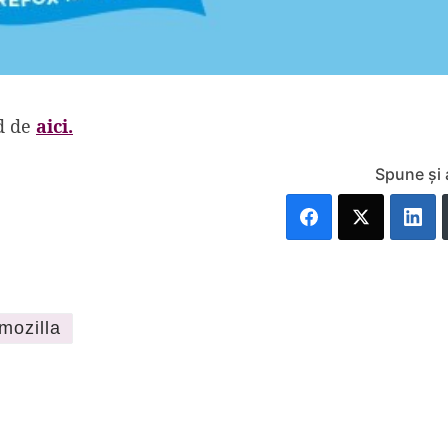
id de
aici.
Spune și 
mozilla