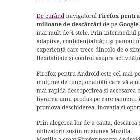
De curând
navigatorul
Firefox pentr
milioane de descărcări
de pe
Google 
mai mult de 4 stele. Prin intermediul p
adaptive, confidențialității și panoul
experiență care trece dincolo de o sim
flexibilitate și control asupra activităț
Firefox pentru Android este cel mai p
mulțime de funcționalități care vă ajut
mai rapidă descoperirea și accesarea c
livrarea unui produs pe care oamenii îl
promova deschiderea, inovația și oport
Prin alegerea lor de a căuta, descărca 
utilizatorii susțin misiunea Mozilla.
Mozilla a creat Firefox pentru Android 