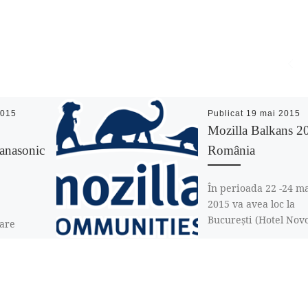
2015
Publicat
19 mai 2015
Mozilla Balkans 2
Panasonic
România
În perioada 22 -24 m
2015 va avea loc la
București (Hotel Novo
oare
TechHub) întâlnirea
sonic cu
comunităților Mozilla
Balcani. Vor particip
 spre
pa. În
eva luni