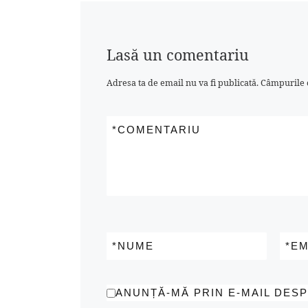
acestea vor dev
disponibile […]
Lasă un comentariu
Adresa ta de email nu va fi publicată.
Câmpurile o
*
COMENTARIU
*
NUME
*
EM
ANUNȚĂ-MĂ PRIN E-MAIL DES