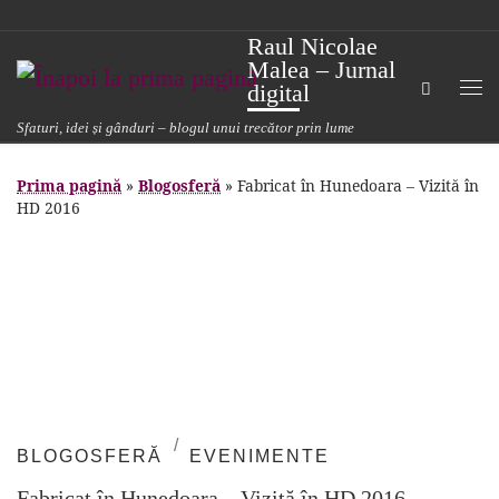
Sari la conținut
Raul Nicolae
Malea – Jurnal
Search
digital
Me
Sfaturi, idei și gânduri – blogul unui trecător prin lume
Prima pagină
»
Blogosferă
»
Fabricat în Hunedoara – Vizită în
HD 2016
BLOGOSFERĂ
EVENIMENTE
Fabricat în Hunedoara – Vizită în HD 2016