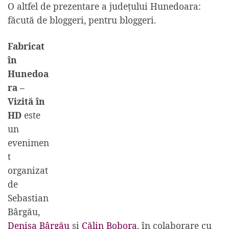
O altfel de prezentare a judeţului Hunedoara:
făcută de bloggeri, pentru bloggeri.
Fabricat
în
Hunedoa
ra –
Vizită în
HD
este
un
evenimen
t
organizat
de
Sebastian
Bârgău
,
Denisa Bârgău
şi
Călin Bobora
, în colaborare cu