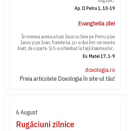
bogăție...
Ap. II Petru 1, 10-19
Evanghelia zilei
În vremea aceea a luat Iisus cu Sine pe Petru și pe
Iacov și pe Ioan, fratele lui, și i-a dus într-un munte
înalt, de o parte. Și S-a schimbat la față înaintea lor...
Ev. Matei 17, 1-9
doxologia.ro
Preia articolele Doxologia în site-ul tău!
6 August
Rugăciuni zilnice