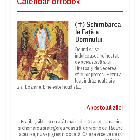
Calendar ortodox
(✝) Schimbarea
la Față a
Domnului
Dorind să se
îndulcească neîncetat
de acea slavă a lui
Hristos și de vederea
sfinților proroci, Petru a
luat îndrăzneală și a
zis: Doamne, bine este nouă să...
Apostolul zilei
Fraților, siliți-vă cu atât mai mult să faceți temeinice
și chemarea și alegerea voastră, de vreme ce, făcând
acestea, nu veți greși niciodată. Că așa vi se va da cu