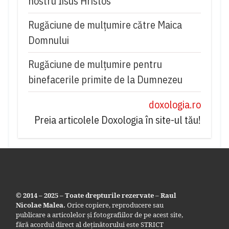
nostru Iisus Hristos
Rugăciune de mulţumire către Maica
Domnului
Rugăciune de mulțumire pentru
binefacerile primite de la Dumnezeu
doxologia.ro
Preia articolele Doxologia în site-ul tău!
© 2014 – 2025 – Toate drepturile rezervate – Raul
Nicolae Malea.
Orice copiere, reproducere sau
publicare a articolelor și fotografiilor de pe acest site,
fără acordul direct al deținătorului este STRICT