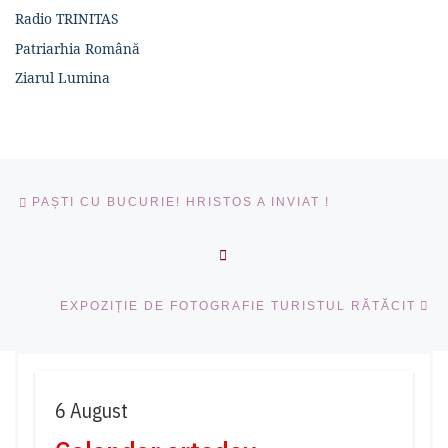
Radio TRINITAS
Patriarhia Română
Ziarul Lumina
Navigare în articole
Articolul anterior
PAȘTI CU BUCURIE! HRISTOS A INVIAT !
ÎNAPOI LA LISTA CU ART
Ar
EXPOZIȚIE DE FOTOGRAFIE TURISTUL RĂTĂCIT
6 August