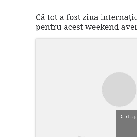
Că tot a fost ziua internați
pentru acest weekend av
Dă clic 