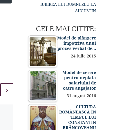
IUBIREA LUI DUMNEZEU LA
AUGUSTIN
CELE MAI CITITE:
Model de plângere
împotriva unui
proces verbal de…
24 iulie 2015
Model de cerere
pentru neplata
salariului de
catre angajator
31 august 2016
CULTURA
ROMÂNEASCĂ ÎN
Publicat
27 iulie 2015
TIMPUL LUI
–
Vacanță: Zâmbiți, vă
CONSTANTIN
rog! #11
BRÂNCOVEANU