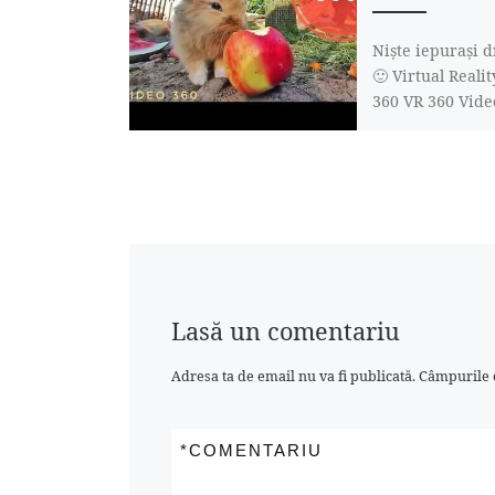
Niște iepurași 
🙂 Virtual Reali
360 VR 360 Vide
Google Cardboa
360, Samsung G
Playstation VR, 
Lasă un comentariu
Adresa ta de email nu va fi publicată.
Câmpurile o
*
COMENTARIU