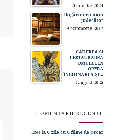
20 aprilie 2024
Pentru că tot e vacanta…
Rugăciunea unui
judecător
😉 Și…atenție la piscină
9 octombrie 2017
….
🙂
rtă
 😛
CĂDEREA ȘI
RESTAURAREA
OMULUI ÎN
OPERA
ÎNCHINAREA ȘI…
2 august 2025
COMENTARII RECENTE
Eses
la
6 zile cu 6 filme de Oscar