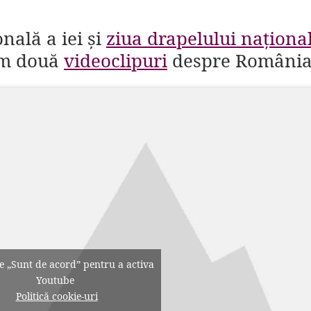
onală a iei și
ziua drapelului naționa
em două
videoclipuri
despre Români
pe „Sunt de acord” pentru a activa
Youtube
Politică cookie-uri