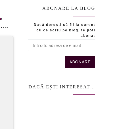
ABONARE LA BLOG
l
,
a….
Dacă dorești să fii la curent
cu ce scriu pe blog, te poți
abona:
DACĂ EȘTI INTERESAT…