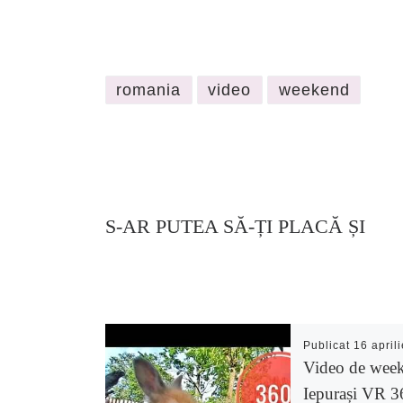
romania
video
weekend
S-AR PUTEA SĂ-ȚI PLACĂ ȘI
Publicat
16 april
Video de wee
Iepurași VR 3