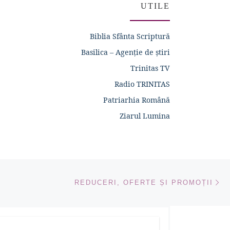
UTILE
Biblia Sfânta Scriptură
Basilica – Agenție de știri
Trinitas TV
Radio TRINITAS
Patriarhia Română
Ziarul Lumina
Ar
ICOLE
REDUCERI, OFERTE ȘI PROMOȚII