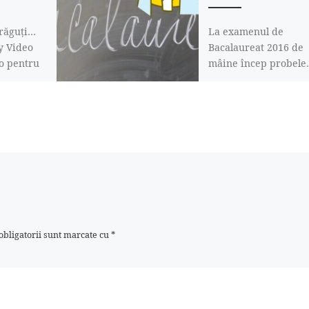
drăguți…
La examenul de
ty Video
Bacalaureat 2016 de
o pentru
mâine încep probele
rd VR Box
Deci vă propun o scu
ear VR,
privire în viitor…. 😀
[…]
Mno, pătăști! Csf, […]
bligatorii sunt marcate cu
*