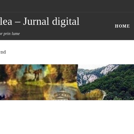
ea – Jurnal digital
HOME
tor prin lume
end