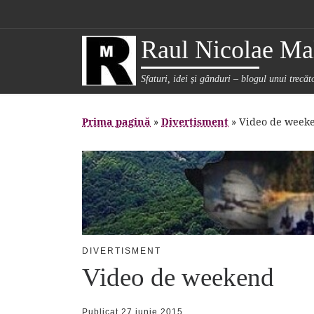
Sari la conținut
Raul Nicolae Mal
Sfaturi, idei și gânduri – blogul unui trecă
Prima pagină
»
Divertisment
»
Video de week
DIVERTISMENT
Video de weekend
Publicat
27 iunie 2015