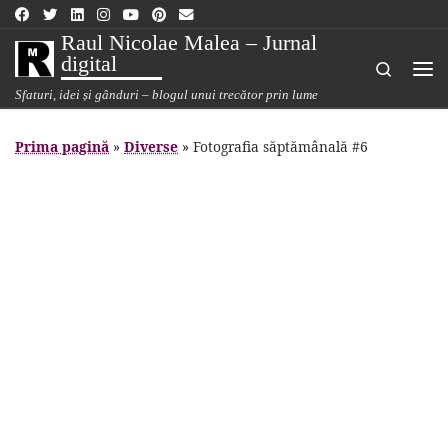
Sari la conținut
Raul Nicolae Malea – Jurnal
digital
Search
Me
Sfaturi, idei și gânduri – blogul unui trecător prin lume
Prima pagină
»
Diverse
»
Fotografia săptămânală #6