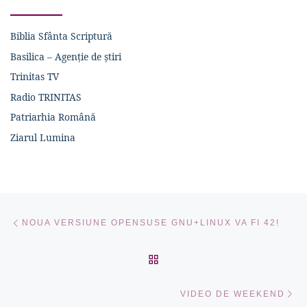
Biblia Sfânta Scriptură
Basilica – Agenție de știri
Trinitas TV
Radio TRINITAS
Patriarhia Română
Ziarul Lumina
Navigare în articole
Articolul anterior
NOUA VERSIUNE OPENSUSE GNU+LINUX VA FI 42!
ÎNAPOI LA LISTA CU ART
Ar
VIDEO DE WEEKEND