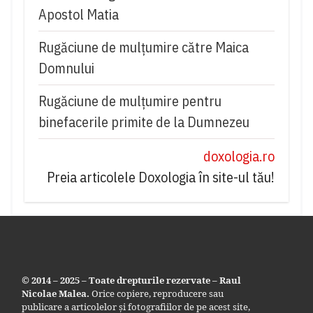
Apostol Matia
Rugăciune de mulţumire către Maica
Domnului
Rugăciune de mulțumire pentru
binefacerile primite de la Dumnezeu
doxologia.ro
Preia articolele Doxologia în site-ul tău!
© 2014 – 2025 – Toate drepturile rezervate – Raul
Nicolae Malea.
Orice copiere, reproducere sau
publicare a articolelor și fotografiilor de pe acest site,