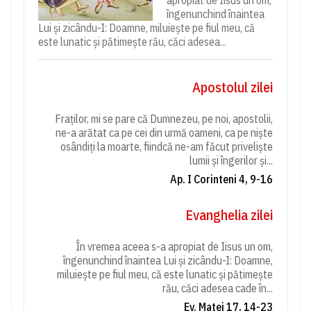
îngenunchind înaintea
Lui și zicându-I: Doamne, miluiește pe fiul meu, că
este lunatic și pătimește rău, căci adesea...
Apostolul zilei
Fraților, mi se pare că Dumnezeu, pe noi, apostolii,
ne-a arătat ca pe cei din urmă oameni, ca pe niște
osândiți la moarte, fiindcă ne-am făcut priveliște
lumii și îngerilor și...
Ap. I Corinteni 4, 9-16
Evanghelia zilei
În vremea aceea s-a apropiat de Iisus un om,
îngenunchind înaintea Lui și zicându-I: Doamne,
miluiește pe fiul meu, că este lunatic și pătimește
rău, căci adesea cade în...
Ev. Matei 17, 14-23