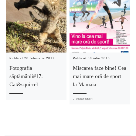
Publicat
20 februarie 2017
Publicat
30 iulie 2015
Fotografia
Miscarea face bine! Cea
săptămânii#17:
mai mare oră de sport
Cat&squirrel
la Mamaia
7 comentarii