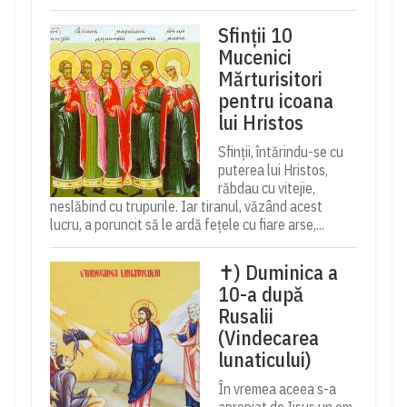
Sfinții 10
Mucenici
Mărturisitori
pentru icoana
lui Hristos
Sfinții, întărindu-se cu
puterea lui Hristos,
răbdau cu vitejie,
neslăbind cu trupurile. Iar tiranul, văzând acest
lucru, a poruncit să le ardă fețele cu fiare arse,...
✝) Duminica a
10-a după
Rusalii
(Vindecarea
lunaticului)
În vremea aceea s-a
apropiat de Iisus un om,