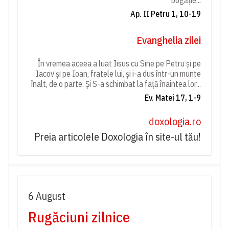
bogăție...
Ap. II Petru 1, 10-19
Evanghelia zilei
În vremea aceea a luat Iisus cu Sine pe Petru și pe
Iacov și pe Ioan, fratele lui, și i-a dus într-un munte
înalt, de o parte. Și S-a schimbat la față înaintea lor...
Ev. Matei 17, 1-9
doxologia.ro
Preia articolele Doxologia în site-ul tău!
6 August
Rugăciuni zilnice