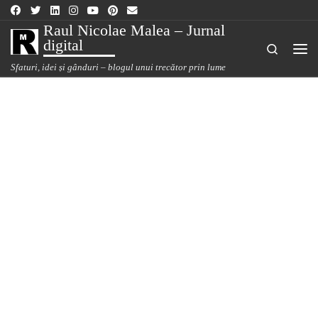
Sari la conținut
Raul Nicolae Malea – Jurnal
digital
Search
Me
Sfaturi, idei și gânduri – blogul unui trecător prin lume