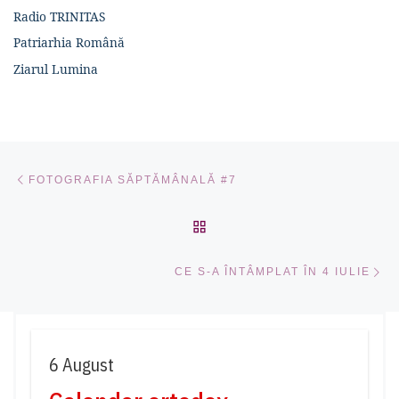
Radio TRINITAS
Patriarhia Română
Ziarul Lumina
Navigare în articole
Articolul anterior
FOTOGRAFIA SĂPTĂMÂNALĂ #7
ÎNAPOI LA LISTA CU ART
Ar
CE S-A ÎNTÂMPLAT ÎN 4 IULIE
6 August