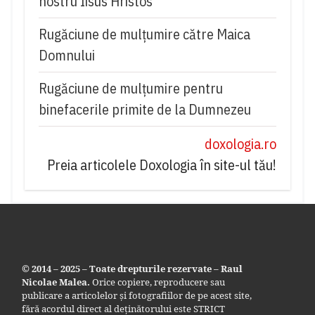
nostru Iisus Hristos
Rugăciune de mulţumire către Maica
Domnului
Rugăciune de mulțumire pentru
binefacerile primite de la Dumnezeu
doxologia.ro
Preia articolele Doxologia în site-ul tău!
© 2014 – 2025 – Toate drepturile rezervate – Raul
Nicolae Malea.
Orice copiere, reproducere sau
publicare a articolelor și fotografiilor de pe acest site,
fără acordul direct al deținătorului este STRICT