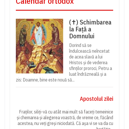
Calendar ortodox
(✝) Schimbarea
la Față a
Domnului
Dorind să se
îndulcească neîncetat
de acea slavă a lui
Hristos și de vederea
sfinților proroci, Petru a
luat îndrăzneală și a
zis: Doamne, bine este nouă să...
Apostolul zilei
Fraților, siliți-vă cu atât mai mult să faceți temeinice
și chemarea și alegerea voastră, de vreme ce, făcând
acestea, nu veți greși niciodată. Că așa vi se va da cu