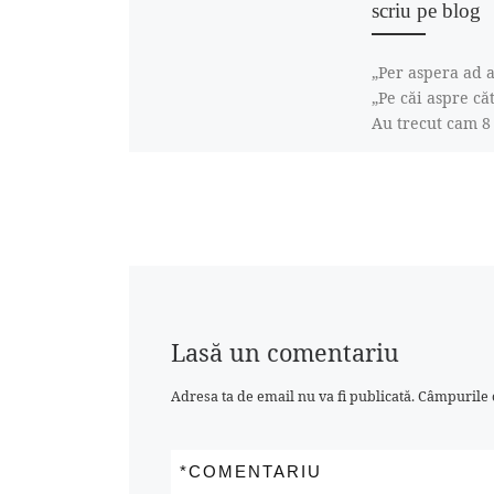
scriu pe blog
„Per aspera ad as
„Pe căi aspre căt
Au trecut cam 8
când am scris p
postare pe […]
Lasă un comentariu
Adresa ta de email nu va fi publicată.
Câmpurile o
*
COMENTARIU