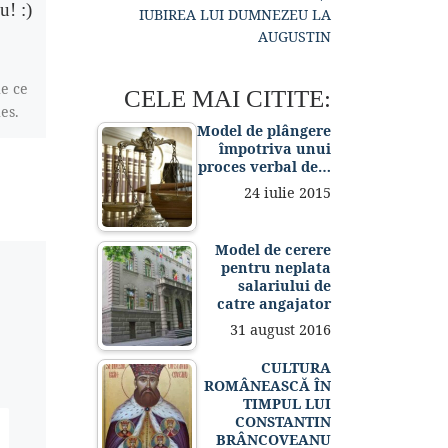
u! :)
blogging
IUBIREA LUI DUMNEZEU LA
AUGUSTIN
2 comentarii
e ce
Salut prieteni. Da, într-un
CELE MAI CITITE:
es.
final am decis să mă apuc
Model de plângere
de scris, de blogging.
împotriva unui
Ideea de a avea un blog e
proces verbal de…
mai […]
24 iulie 2015
Model de cerere
pentru neplata
salariului de
catre angajator
31 august 2016
CULTURA
ROMÂNEASCĂ ÎN
TIMPUL LUI
CONSTANTIN
BRÂNCOVEANU