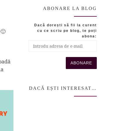
ABONARE LA BLOG
Dacă dorești să fii la curent
 🙂
cu ce scriu pe blog, te poți
abona:
ioadă
la
DACĂ EȘTI INTERESAT…