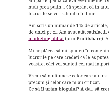
am participat la câteva evenimente. D
mult prea puțin… Să sperăm că în anu
lucrurile se vor schimba în bine.
Am scris un număr de 145 de articole,
de unici pe zi. Am avut atât satisfacți
marketing afiliat
(prin
Profitshare
). 
Mi-ar plăcea să-mi spuneți în comentari
lucrurile pe care credeți că le-aș pute
voastre, căci voi sunteți cei mai import
Vreau să mulțumesc celor care au fost 
precum și celor care m-au criticat.
Ce să îi urăm blogului? A da…să cre