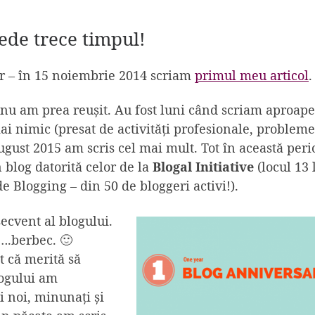
ede trece timpul!
r – în 15 noiembrie 2014 scriam
primul meu articol
.
 nu am prea reușit. Au fost luni când scriam aproape
mai nimic (presat de activități profesionale, probleme
august 2015 am scris cel mai mult. Tot în această per
 blog datorită celor de la
Blogal Initiative
(
locul 13 
de Blogging
– din 50 de bloggeri activi!).
ecvent al blogului.
 ….berbec. 🙂
t că merită să
logului am
 noi, minunați și