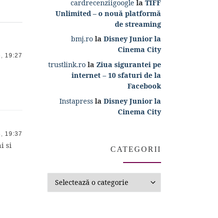
cardrecenziigoogle
la
TIFF
Unlimited – o nouă platformă
de streaming
bmj.ro
la
Disney Junior la
Cinema City
,
19:27
trustlink.ro
la
Ziua sigurantei pe
internet – 10 sfaturi de la
Facebook
Instapress
la
Disney Junior la
Cinema City
,
19:37
i si
CATEGORII
Categorii