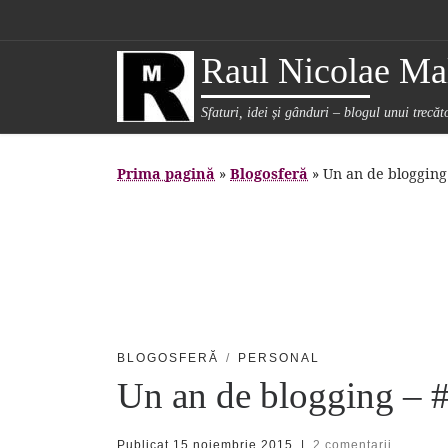
Sari la conținut
Raul Nicolae Mal
Sfaturi, idei și gânduri – blogul unui trecă
Prima pagină
»
Blogosferă
»
Un an de blogging 
BLOGOSFERĂ
PERSONAL
Un an de blogging – #
Publicat
15 noiembrie 2015
|
2 comentarii