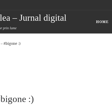
ea – Jurnal digital
HOME
tor prin lume
– #bigone :)
bigone :)