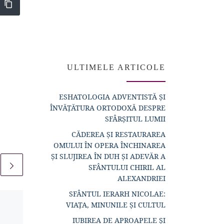
ULTIMELE ARTICOLE
ESHATOLOGIA ADVENTISTĂ ȘI
ÎNVĂȚĂTURA ORTODOXĂ DESPRE
SFÂRȘITUL LUMII
CĂDEREA ȘI RESTAURAREA
OMULUI ÎN OPERA ÎNCHINAREA
ȘI SLUJIREA ÎN DUH ȘI ADEVĂR A
SFÂNTULUI CHIRIL AL
ALEXANDRIEI
SFÂNTUL IERARH NICOLAE:
5
Publicat
15 noiembrie 2014
VIAȚA, MINUNILE ȘI CULTUL
M-am apucat de
IUBIREA DE APROAPELE ȘI