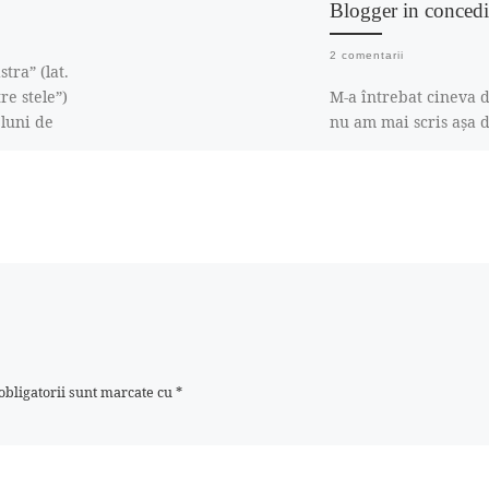
Blogger in concedi
2 comentarii
tra” (lat.
re stele”)
M-a întrebat cineva d
 luni de
nu am mai scris așa d
rima
Probabil că nu am
inspirație, sau nu am
timp, sau …. […]
bligatorii sunt marcate cu
*