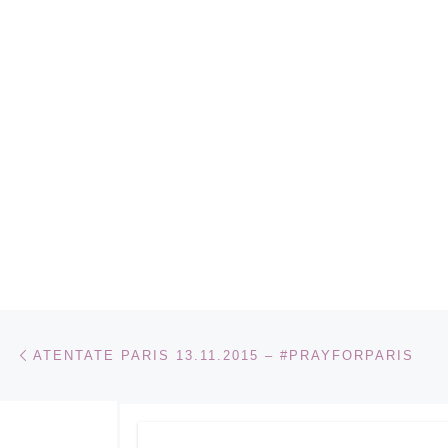
Navigare în articole
Articolul anterior
ATENTATE PARIS 13.11.2015 – #PRAYFORPARIS