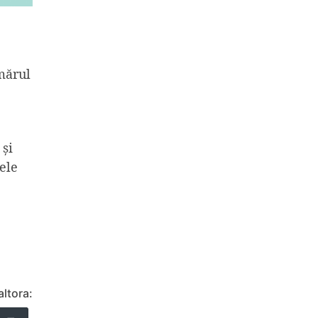
mărul
 și
ele
altora: