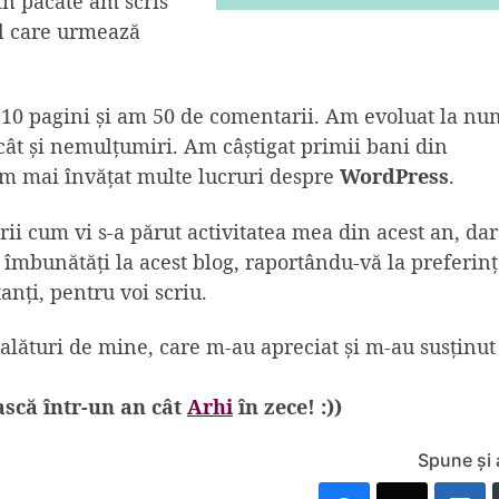
in păcate am scris
l care urmează
 10 pagini și am 50 de comentarii. Am evoluat la nu
i cât și nemulțumiri. Am câștigat primii bani din
Am mai învățat multe lucruri despre
WordPress
.
i cum vi s-a părut activitatea mea din acest an, dar
a îmbunătăți la acest blog, raportându-vă la preferinț
anți, pentru voi scriu.
alături de mine, care m-au apreciat şi m-au susținut
ască într-un an cât
Arhi
în zece! :))
Spune și 