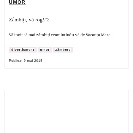
UMOR
Zâmbiți, vă rog!#2
Vă invit să mai zâmbiți reamintindu-vă de Vacanța Mare….
divertisment
umor
zâmbete
Publicat
9 mai 2015