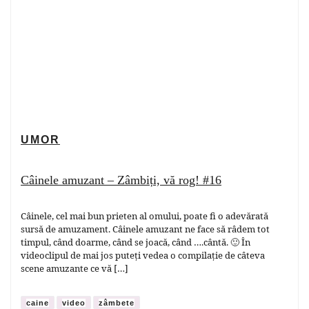
UMOR
Câinele amuzant – Zâmbiți, vă rog! #16
Câinele, cel mai bun prieten al omului, poate fi o adevărată
sursă de amuzament. Câinele amuzant ne face să râdem tot
timpul, când doarme, când se joacă, când ….cântă. 🙂 În
videoclipul de mai jos puteți vedea o compilație de câteva
scene amuzante ce vă […]
caine
video
zâmbete