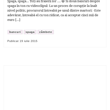
Șpaga, spaga… Toți au fraierii lor …. 😆 Si două bancuri despre
spaga în ton cu videoclipul: La un proces de corupție la înalt
nivel politic, procurorul întreabă pe unul dintre martori: -Este
adevărat, întreabă el cu ton ridicat, ca ai acceptat cinci mii de
euro […]
bancuri
spaga
zâmbete
Publicat
19 iulie 2015