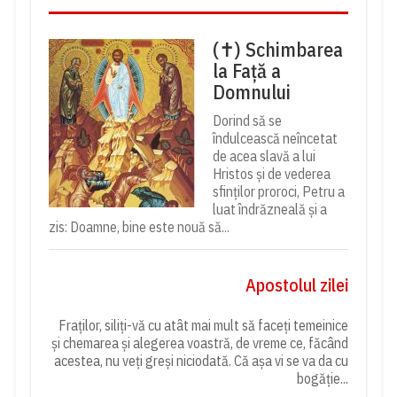
(✝) Schimbarea
la Față a
Domnului
Dorind să se
îndulcească neîncetat
de acea slavă a lui
Hristos și de vederea
sfinților proroci, Petru a
luat îndrăzneală și a
zis: Doamne, bine este nouă să...
Apostolul zilei
Fraților, siliți-vă cu atât mai mult să faceți temeinice
și chemarea și alegerea voastră, de vreme ce, făcând
acestea, nu veți greși niciodată. Că așa vi se va da cu
bogăție...