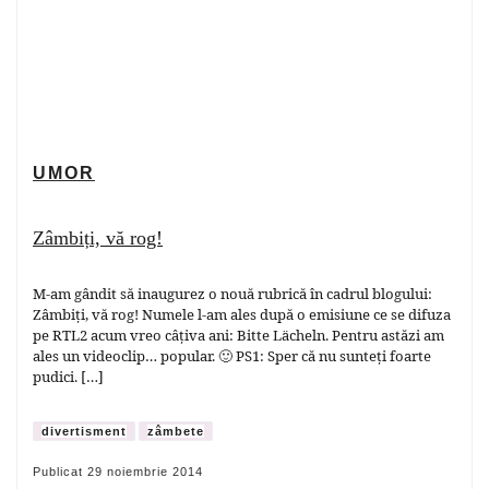
UMOR
Zâmbiți, vă rog!
M-am gândit să inaugurez o nouă rubrică în cadrul blogului:
Zâmbiți, vă rog! Numele l-am ales după o emisiune ce se difuza
pe RTL2 acum vreo câțiva ani: Bitte Lächeln. Pentru astăzi am
ales un videoclip… popular. 🙂 PS1: Sper că nu sunteți foarte
pudici. […]
divertisment
zâmbete
Publicat
29 noiembrie 2014