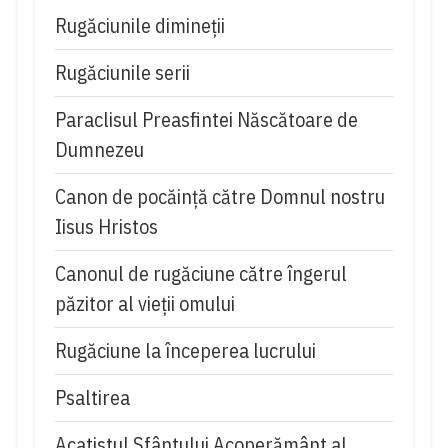
Rugăciunile dimineții
Rugăciunile serii
Paraclisul Preasfintei Născătoare de
Dumnezeu
Canon de pocăință către Domnul nostru
Iisus Hristos
Canonul de rugăciune către îngerul
păzitor al vieții omului
Rugăciune la începerea lucrului
Psaltirea
Acatistul Sfântului Acoperământ al