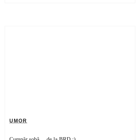
UMOR
Cumpăr sobă …de la BRD :)