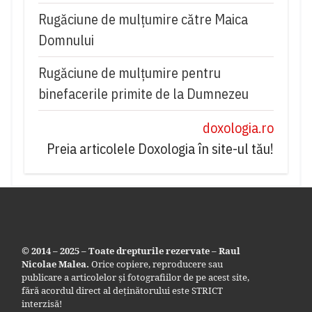
Rugăciune de mulţumire către Maica
Domnului
Rugăciune de mulțumire pentru
binefacerile primite de la Dumnezeu
doxologia.ro
Preia articolele Doxologia în site-ul tău!
© 2014 – 2025 – Toate drepturile rezervate – Raul
Nicolae Malea.
Orice copiere, reproducere sau
publicare a articolelor și fotografiilor de pe acest site,
fără acordul direct al deținătorului este STRICT
interzisă!