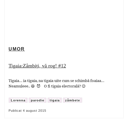
UMOR
Tigaia:Zâmbiți, vă rog! #12
Tigaia… ia tigaia, na tigaia uite cum se schimbă foaiaa…
Neamuleee.. 😆 😈 O fi tigaia electorală? 😉
Lorenna
parodie
tigaia
zâmbete
Publicat
4 august 2015