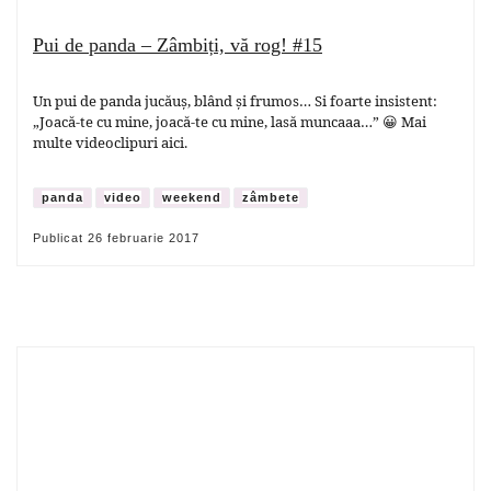
Pui de panda – Zâmbiți, vă rog! #15
Un pui de panda jucăuș, blând și frumos… Si foarte insistent:
„Joacă-te cu mine, joacă-te cu mine, lasă muncaaa…” 😀 Mai
multe videoclipuri aici.
panda
video
weekend
zâmbete
Publicat
26 februarie 2017