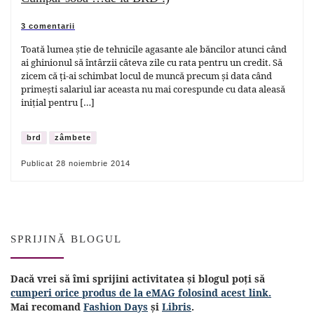
3 comentarii
Toată lumea știe de tehnicile agasante ale băncilor atunci când
ai ghinionul să întârzii câteva zile cu rata pentru un credit. Să
zicem că ți-ai schimbat locul de muncă precum și data când
primești salariul iar aceasta nu mai corespunde cu data aleasă
inițial pentru […]
brd
zâmbete
Publicat
28 noiembrie 2014
SPRIJINĂ BLOGUL
Dacă vrei să îmi sprijini activitatea și blogul poți să
cumperi orice produs de la eMAG folosind acest link.
Mai recomand
Fashion Days
și
Libris
.