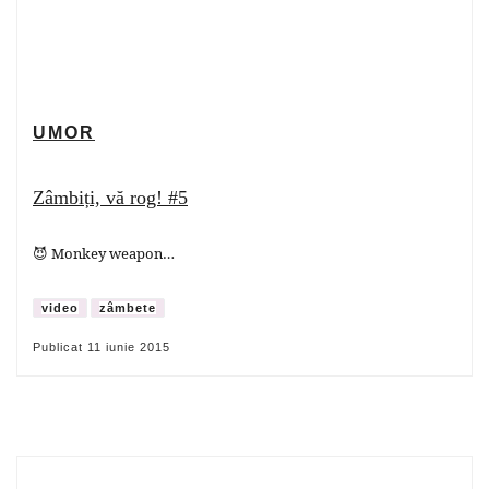
UMOR
Zâmbiți, vă rog! #5
😈 Monkey weapon…
video
zâmbete
Publicat
11 iunie 2015