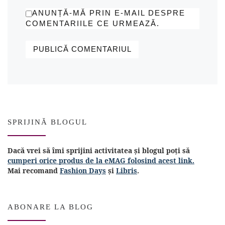
ANUNȚĂ-MĂ PRIN E-MAIL DESPRE
COMENTARIILE CE URMEAZĂ.
SPRIJINĂ BLOGUL
Dacă vrei să îmi sprijini activitatea și blogul poți să
cumperi orice produs de la eMAG folosind acest link.
Mai recomand
Fashion Days
și
Libris
.
ABONARE LA BLOG