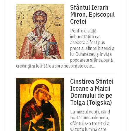
Sfântul Ierarh
Miron, Episcopul
Cretei
Pentru o viață
îmbunătățită ca
aceasta a fost pus
preot al sfintei biserici a
lui Dumnezeu și învăța
popoarele sfânta bună
credință și le întărea spre nevoințele cele...
Cinstirea Sfintei
Icoane a Maicii
Domnului de pe
Tolga (Tolgska)
La miezul nopții, când
toată lumea dormea,
sfântul s-a trezit și a
văzut o lumină care