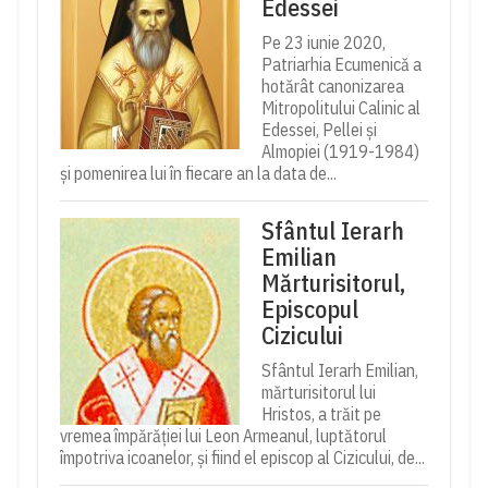
Edessei
Pe 23 iunie 2020,
Patriarhia Ecumenică a
hotărât canonizarea
Mitropolitului Calinic al
Edessei, Pellei și
Almopiei (1919-1984)
și pomenirea lui în fiecare an la data de...
Sfântul Ierarh
Emilian
Mărturisitorul,
Episcopul
Cizicului
Sfântul Ierarh Emilian,
mărturisitorul lui
Hristos, a trăit pe
vremea împărăției lui Leon Armeanul, luptătorul
împotriva icoanelor, și fiind el episcop al Cizicului, de...