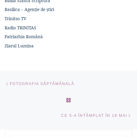
Biblia Sfânta Scriptură
Basilica – Agenție de știri
Trinitas TV
Radio TRINITAS
Patriarhia Română
Ziarul Lumina
Navigare în articole
Articolul anterior
FOTOGRAFIA SĂPTĂMÂNALĂ
ÎNAPOI LA LISTA CU ART
Ar
CE S-A ÎNTÂMPLAT ÎN 18 MAI