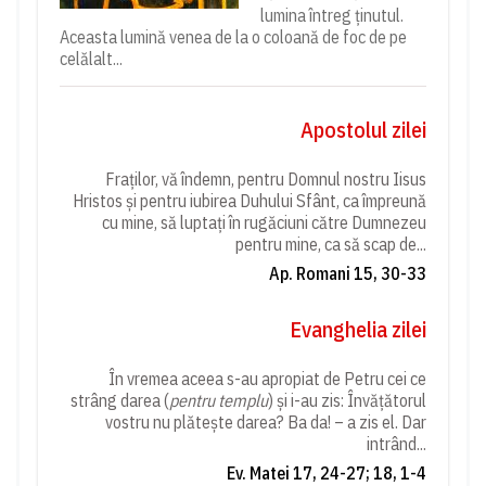
lumina întreg ținutul.
Aceasta lumină venea de la o coloană de foc de pe
celălalt...
Apostolul zilei
Fraților, vă îndemn, pentru Domnul nostru Iisus
Hristos și pentru iubirea Duhului Sfânt, ca împreună
cu mine, să luptați în rugăciuni către Dumnezeu
pentru mine, ca să scap de...
Ap. Romani 15, 30-33
Evanghelia zilei
În vremea aceea s-au apropiat de Petru cei ce
strâng darea (
pentru templu
) și i-au zis: Învățătorul
vostru nu plătește darea? Ba da! – a zis el. Dar
intrând...
Ev. Matei 17, 24-27; 18, 1-4