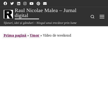
Sari la conținut
Raul Nicolae Malea – Jurnal
digital
Search
Me
Sfaturi, idei și gânduri – blogul unui trecător prin lume
Prima pagină
»
Umor
»
Video de weekend