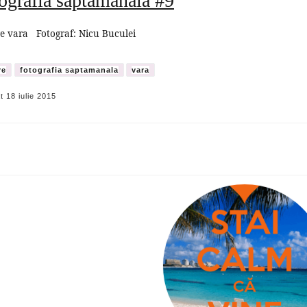
ografia săptămânală #9
e vara Fotograf: Nicu Buculei
re
fotografia saptamanala
vara
at
18 iulie 2015