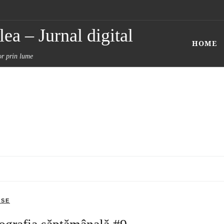
ea – Jurnal digital
HOME
tor prin lume
RSE