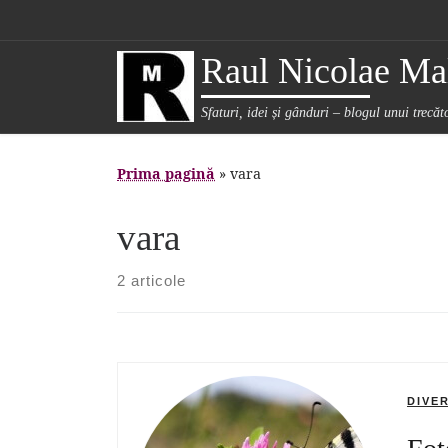
Sari la conținut
Raul Nicolae Mal
Sfaturi, idei și gânduri – blogul unui trecă
Prima pagină
»
vara
vara
2 articole
DIVE