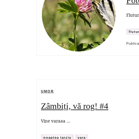
Fot
Flutur
flutu
Public
UMOR
Zâmbiți, vă rog! #4
Vine varaaa …
noaptea tarziu
vara