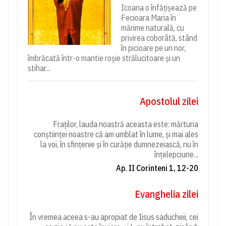
Icoana o înfățișează pe
Fecioara Maria în
mărime naturală, cu
privirea coborâtă, stând
în picioare pe un nor,
îmbrăcată într-o mantie roșie strălucitoare și un
stihar...
Apostolul zilei
Fraților, lauda noastră aceasta este: mărturia
conștiinței noastre că am umblat în lume, și mai ales
la voi, în sfințenie și în curăție dumnezeiască, nu în
înțelepciune...
Ap. II Corinteni 1, 12-20
Evanghelia zilei
În vremea aceea s-au apropiat de Iisus saducheii, cei