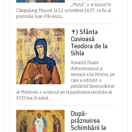
„Mutul”, s-a născut în
Câmpulung Muscel, la 12 octombrie 1657, ca fiu al
preotului Ioan Pârvescu...
✝) Sfânta
Cuvioasă
Teodora de la
Sihla
Această floare
duhovnicească și
mireasă a lui Hristos, pe
care a odrăslit-o
pământul binecuvântat
al Moldovei, s-a născut pe la jumătatea secolului al
XVII-lea, în satul...
După-
prăznuirea
Schimbării la