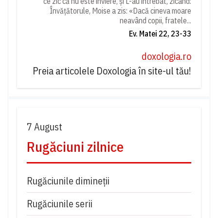
ce zic că nu este înviere, și L-au întrebat, zicând:
Învățătorule, Moise a zis: «Dacă cineva moare
neavând copii, fratele...
Ev. Matei 22, 23-33
doxologia.ro
Preia articolele Doxologia în site-ul tău!
7 August
Rugăciuni zilnice
Rugăciunile dimineții
Rugăciunile serii