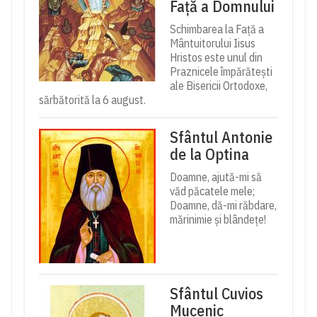
Față a Domnului
Schimbarea la Față a
Mântuitorului Iisus
Hristos este unul din
Praznicele împărătești
ale Bisericii Ortodoxe,
sărbătorită la 6 august.
Sfântul Antonie
de la Optina
Doamne, ajută-mi să
văd păcatele mele;
Doamne, dă-mi răbdare,
mărinimie şi blândeţe!
Sfântul Cuvios
Mucenic