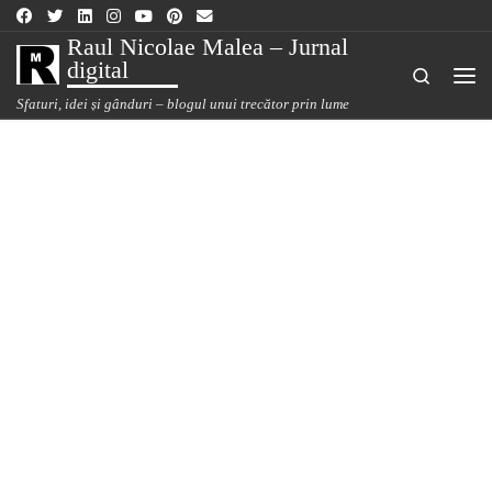
Sari la conținut
Raul Nicolae Malea – Jurnal
digital
Search
Me
Sfaturi, idei și gânduri – blogul unui trecător prin lume