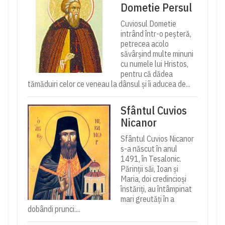
Dometie Persul
Cuviosul Dometie
intrând într-o peșteră,
petrecea acolo
săvârșind multe minuni
cu numele lui Hristos,
pentru că dădea
tămăduiri celor ce veneau la dânsul și îi aducea de...
Sfântul Cuvios
Nicanor
Sfântul Cuvios Nicanor
s-a născut în anul
1491, în Tesalonic.
Părinții săi, Ioan și
Maria, doi credincioși
înstăriți, au întâmpinat
mari greutăți în a
dobândi prunci....