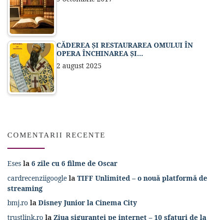
CĂDEREA ȘI RESTAURAREA OMULUI ÎN
OPERA ÎNCHINAREA ȘI…
2 august 2025
COMENTARII RECENTE
Eses
la
6 zile cu 6 filme de Oscar
cardrecenziigoogle
la
TIFF Unlimited – o nouă platformă de
streaming
bmj.ro
la
Disney Junior la Cinema City
trustlink.ro
la
Ziua sigurantei pe internet – 10 sfaturi de la