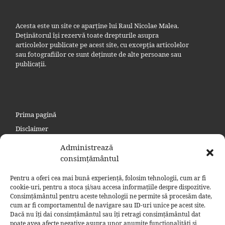
Acesta este un site ce aparține lui Raul Nicolae Malea.
Deținătorul își rezervă toate drepturile asupra
articolelor publicate pe acest site, cu excepția articolelor
sau fotografiilor ce sunt deținute de alte persoane sau
publicații.
Prima pagină
Disclaimer
Politica de confidențialitate
Administrează
Politica privind cookie
consimțământul
Contact
Pentru a oferi cea mai bună experiență, folosim tehnologii, cum ar fi
Politică cookie-uri (UE)
cookie-uri, pentru a stoca și/sau accesa informațiile despre dispozitive.
Consimțământul pentru aceste tehnologii ne permite să procesăm date,
Politică cookie-uri (Regatul Unit)
cum ar fi comportamentul de navigare sau ID-uri unice pe acest site.
Dacă nu îți dai consimțământul sau îți retragi consimțământul dat
poate avea afecte negative asupra unor anumite funcționalități și