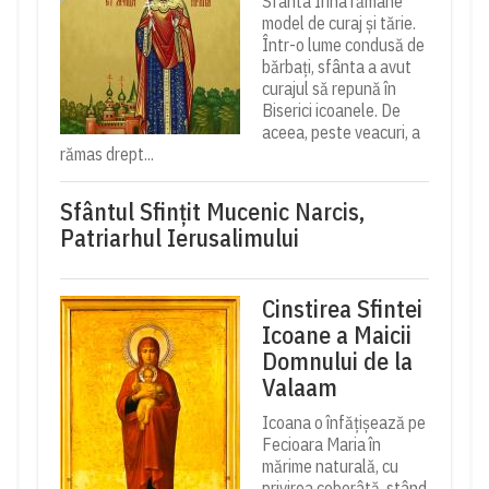
Sfânta Irina rămâne
model de curaj și tărie.
Într-o lume condusă de
bărbați, sfânta a avut
curajul să repună în
Biserici icoanele. De
aceea, peste veacuri, a
rămas drept...
Sfântul Sfinţit Mucenic Narcis,
Patriarhul Ierusalimului
Cinstirea Sfintei
Icoane a Maicii
Domnului de la
Valaam
Icoana o înfățișează pe
Fecioara Maria în
mărime naturală, cu
privirea coborâtă, stând