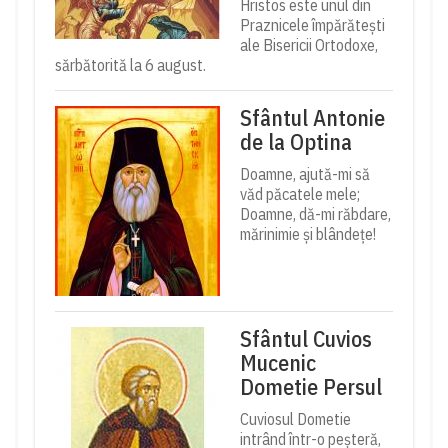
Hristos este unul din
Praznicele împărătești
ale Bisericii Ortodoxe,
sărbătorită la 6 august.
Sfântul Antonie
de la Optina
Doamne, ajută-mi să
văd păcatele mele;
Doamne, dă-mi răbdare,
mărinimie şi blândeţe!
Sfântul Cuvios
Mucenic
Dometie Persul
Cuviosul Dometie
intrând într-o peșteră,