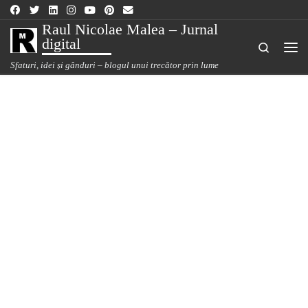
Sari la conținut
Raul Nicolae Malea – Jurnal
digital
Search
Me
Sfaturi, idei și gânduri – blogul unui trecător prin lume