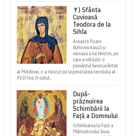
✝) Sfânta
Cuvioasă
Teodora de la
Sihla
Această floare
duhovnicească și
mireasă a lui Hristos, pe
care a odrăslit-o
pământul binecuvântat
al Moldovei, s-a născut pe la jumătatea secolului al
XVII-lea, în satul...
După-
prăznuirea
Schimbării la
Față a Domnului
Schimbarea la Față a
Mântuitorului Iisus