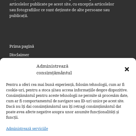
articolelor publicate pe acest site, cu excepția articolelor
sau fotografiilor ce sunt deținute de alte persoane sau
publicații.
Prima pagină
Disclaimer
Politica de confidențialitate
Administrează
Politica privind cookie
consimțământul
Contact
Pentru a oferi cea mai bună experiență, folosim tehnologii, cum ar fi
Politică cookie-uri (UE)
cookie-uri, pentru a stoca și/sau accesa informațiile despre dispozitive.
Consimțământul pentru aceste tehnologii ne permite să procesăm date,
Politică cookie-uri (Regatul Unit)
cum ar fi comportamentul de navigare sau ID-uri unice pe acest site.
Dacă nu îți dai consimțământul sau îți retragi consimțământul dat
poate avea afecte negative asupra unor anumite funcționalități și
funcții.
Administrează serviciile