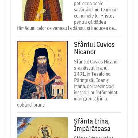
petrecea acolo
săvârșind multe minuni
cu numele lui Hristos,
pentru că dădea
tămăduiri celor ce veneau la dânsul și îi aducea de...
Sfântul Cuvios
Nicanor
Sfântul Cuvios Nicanor
s-a născut în anul
1491, în Tesalonic.
Părinții săi, Ioan și
Maria, doi credincioși
înstăriți, au întâmpinat
mari greutăți în a
dobândi prunci....
Sfânta Irina,
Împărăteasa