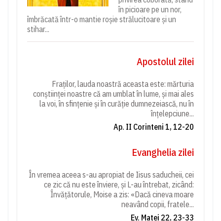
în picioare pe un nor,
îmbrăcată într-o mantie roșie strălucitoare și un
stihar...
Apostolul zilei
Fraților, lauda noastră aceasta este: mărturia
conștiinței noastre că am umblat în lume, și mai ales
la voi, în sfințenie și în curăție dumnezeiască, nu în
înțelepciune...
Ap. II Corinteni 1, 12-20
Evanghelia zilei
În vremea aceea s-au apropiat de Iisus saducheii, cei
ce zic că nu este înviere, și L-au întrebat, zicând:
Învățătorule, Moise a zis: «Dacă cineva moare
neavând copii, fratele...
Ev. Matei 22, 23-33