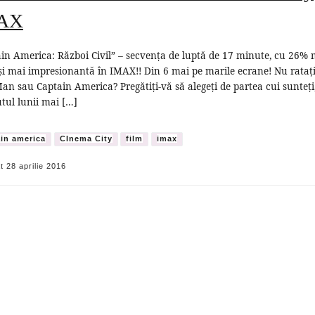
AX
in America: Război Civil” – secvenţa de luptă de 17 minute, cu 26% 
i mai impresionantă în IMAX!! Din 6 mai pe marile ecrane! Nu ratați
an sau Captain America? Pregătiţi-vă să alegeţi de partea cui sunteţi,
tul lunii mai […]
in america
CInema City
film
imax
at
28 aprilie 2016