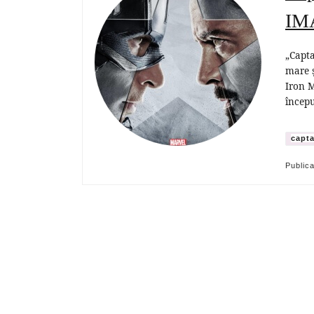
IM
„Capta
mare ş
Iron M
începu
capta
Public