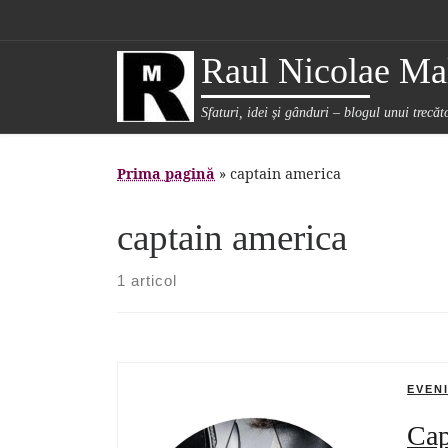
Sari la conținut
Raul Nicolae Mal
Sfaturi, idei și gânduri – blogul unui trecă
Prima pagină
»
captain america
captain america
1 articol
EVEN
Cap