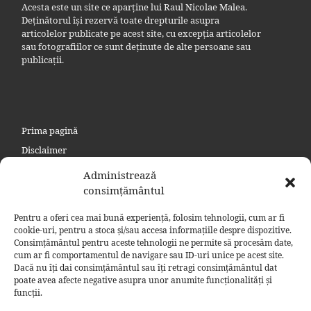
Acesta este un site ce aparține lui Raul Nicolae Malea.
Deținătorul își rezervă toate drepturile asupra
articolelor publicate pe acest site, cu excepția articolelor
sau fotografiilor ce sunt deținute de alte persoane sau
publicații.
Prima pagină
Disclaimer
Politica de confidențialitate
Administrează
Politica privind cookie
consimțământul
Contact
Pentru a oferi cea mai bună experiență, folosim tehnologii, cum ar fi
Politică cookie-uri (UE)
cookie-uri, pentru a stoca și/sau accesa informațiile despre dispozitive.
Consimțământul pentru aceste tehnologii ne permite să procesăm date,
Politică cookie-uri (Regatul Unit)
cum ar fi comportamentul de navigare sau ID-uri unice pe acest site.
Dacă nu îți dai consimțământul sau îți retragi consimțământul dat
poate avea afecte negative asupra unor anumite funcționalități și
funcții.