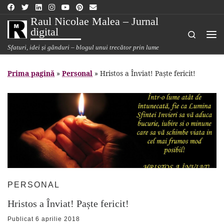
Sari la conținut
Raul Nicolae Malea – Jurnal
digital
Search
Me
Sfaturi, idei și gânduri – blogul unui trecător prin lume
Prima pagină
»
Personal
»
Hristos a Înviat! Paște fericit!
PERSONAL
Hristos a Înviat! Paște fericit!
Publicat
6 aprilie 2018