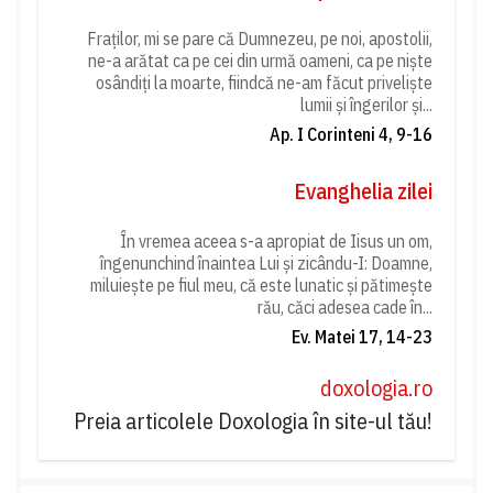
Fraților, mi se pare că Dumnezeu, pe noi, apostolii,
ne-a arătat ca pe cei din urmă oameni, ca pe niște
osândiți la moarte, fiindcă ne-am făcut priveliște
lumii și îngerilor și...
Ap. I Corinteni 4, 9-16
Evanghelia zilei
În vremea aceea s-a apropiat de Iisus un om,
îngenunchind înaintea Lui și zicându-I: Doamne,
miluiește pe fiul meu, că este lunatic și pătimește
rău, căci adesea cade în...
Ev. Matei 17, 14-23
doxologia.ro
Preia articolele Doxologia în site-ul tău!