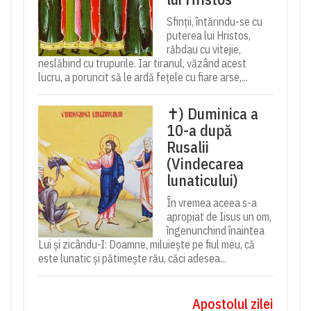
Sfinții, întărindu-se cu
puterea lui Hristos,
răbdau cu vitejie,
neslăbind cu trupurile. Iar tiranul, văzând acest
lucru, a poruncit să le ardă fețele cu fiare arse,...
✝) Duminica a
10-a după
Rusalii
(Vindecarea
lunaticului)
În vremea aceea s-a
apropiat de Iisus un om,
îngenunchind înaintea
Lui și zicându-I: Doamne, miluiește pe fiul meu, că
este lunatic și pătimește rău, căci adesea...
Apostolul zilei