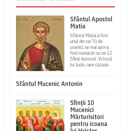
Sfântul Apostol
Matia
Sfântul Matia a fost
unul din cei 70 de
ucenici, iar mai apoi a
fost numărat cu cei 12
Sfinți Apostoli , în locul
lui Iuda, care căzuse.
Sfântul Mucenic Antonin
Sfinții 10
Mucenici
Mărturisitori
pentru icoana
lui Hristos