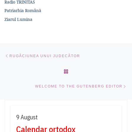
Radio TRINITAS
Patriarhia Română
Ziarul Lumina
Navigare în articole
Articolul anterior
RUGĂCIUNEA UNUI JUDECĂTOR
ÎNAPOI LA LISTA CU ART
Ar
WELCOME TO THE GUTENBERG EDITOR
9 August
Calendar ortodox